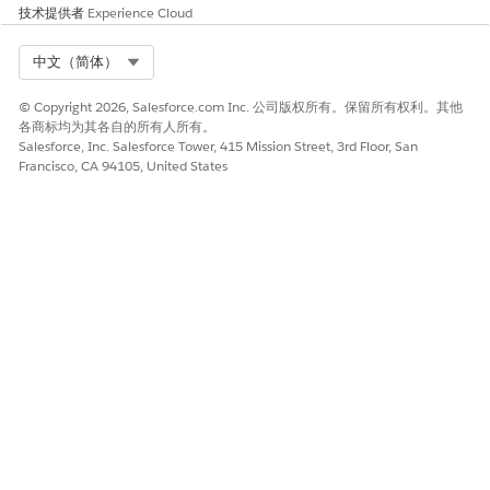
法语
fr_CA
技术提供者
Experience Cloud
fr_FR
Select Org
中文（简体）
德语
de
© Copyright 2026, Salesforce.com Inc. 公司版权所有。保留所有权利。其他
希腊语
el
各商标均为其各自的所有人所有。
Salesforce, Inc. Salesforce Tower, 415 Mission Street, 3rd Floor, San
古吉拉特语 (Beta)
古
Francisco, CA 94105, United States
希伯来语 (Beta)
他
印地语
hi
匈牙利语
hu
冰岛语 (Beta)
is
印度尼西亚语
id
意大利语
it
日语
ja
卡纳达语 (Beta)
钾