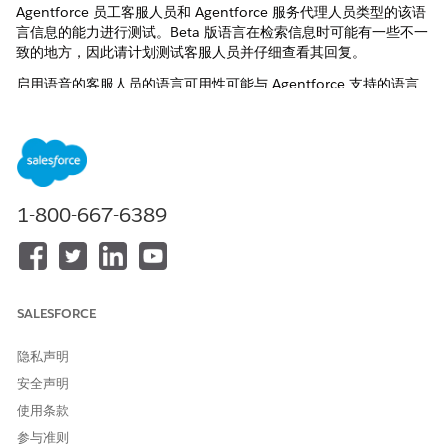
Agentforce 员工客服人员和 Agentforce 服务代理人员类型的该语
言信息的能力进行测试。Beta 版语言在检索信息时可能有一些不一
致的地方，因此请计划测试客服人员并仔细查看其回复。
启用语音的客服人员的语言可用性可能与 Agentforce 支持的语言
不同。有关启用语音的客服人员支持的语言列表，请参阅对
Agentforce 语音的
语言支持
。
语言
代码
英语
en_AU
1-800-667-6389
en_UK
en_US
南非荷兰语 (Beta)
陨石坑
SALESFORCE
阿拉伯语 (Beta)
ar
隐私声明
亚美尼亚语 (Beta)
hy
安全声明
孟加拉语 (Beta)
bn
使用条款
参与准则
波斯尼亚语 (Beta)
bs