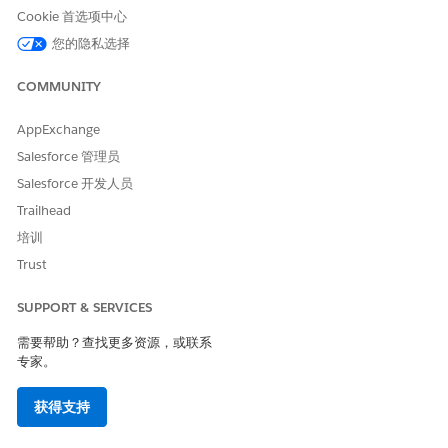
Cookie 首选项中心
保加利亚语
bg
您的隐私选择
加泰罗尼亚语
ca
COMMUNITY
简体中文
zh_CN
AppExchange
繁体中文
zh_TW
Salesforce 管理员
克罗地亚语
hr
Salesforce 开发人员
捷克语
cs
Trailhead
培训
荷兰语
nl-NL
Trust
nl-BE
SUPPORT & SERVICES
丹麦语
da
需要帮助？查找更多资源，或联系
爱沙尼亚语
et
专家。
波斯语 (Beta)
fa
获得支持
芬兰语
fi