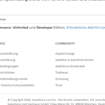
ence
rmance
,
Unlimited
und
Developer
Edition.
Erforderliche Add-On-Liz
RCE
COMMUNITY
Model Context Protocol, MCP) ist ein offener Standard für 
utzerklärung
AppExchange
lich ihrer Tools. Anthropic, das das Protokoll entwickelt hat
tserklärung
Salesforce-Administratoren
 wie USB-C eine standardisierte Möglichkeit bietet, Ihre Ge
r zu verbinden, bietet MCP eine standardisierte Möglichkei
bedingungen
Salesforce-Entwickler
rbinden."
richtlinien
Trailhead
reinstellungscenter
Schulung
e Datenschutzauswahlen
Trust
gent soll eine Darlehensrisikobewertung von einem Bankdri
Salesforce-Account zugeordnet ist. Ohne MCP müssen Sie di
© Copyright 2026, Salesforce.com Inc. Alle Rechte vorbehalten. Die versch
Salesforce.com Germany GmbH, Erika-Mann-Str. 31, 80636 München, Deut
PI-Konnektivität, Authentifizierung, Datenzugriff und Code 