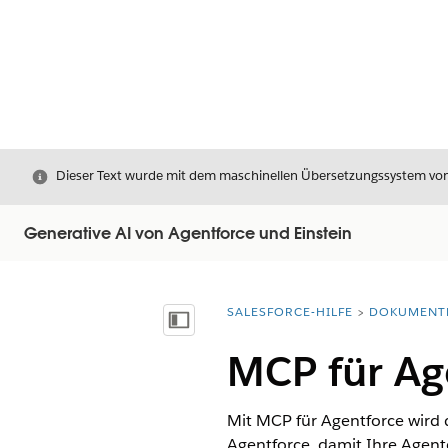
Schließen
Dieser Text wurde mit dem maschinellen Übersetzungssystem von S
Generative AI von Agentforce und Einstein
SALESFORCE-HILFE
DOKUMENT
Sie befinden sich hier:
Inhalt anzeigen
MCP für Ag
Mit MCP für Agentforce wird d
Agentforce, damit Ihre Agent