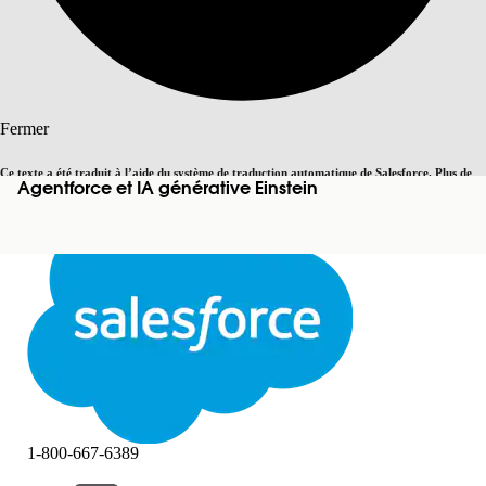
Rechercher
Fermer
Ce texte a été traduit à l’aide du système de traduction automatique de Salesforce. Plus de
Agentforce et IA générative Einstein
Basculer vers la page en anglais
détails, consultez <
cette page
.
Pas maintenant
Fermer
Fermer
1-800-667-6389