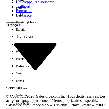
Deutsch
Développeurs Salesforce
Trailhead
Italiano
Expérience
Formation
Confiance
日本語
Español (México)
Français
Español
Effacer tout
Terminé
中文（简体）
中文（繁體）
한국어
Русский
Português (Brasil)
Suomi
Dansk
Select Org
Svenska
Nederlands
© Copyright 2026, Salesforce.com Inc. Tous droits réservés. Les
autres marques appartiennent à leurs propriétaires respectifs.
Norvégien
Salesforce.com France SAS – 3 Avenue Octave Gréard – 75007
Aucun résultat