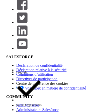
Filtrer par (0)
SÉLECTIONNER DES FILTRES
Ajouter
Gamme de produits
Impact des fonctionnalités
SALESFORCE
Déclaration de confidentialité
Déclaration relative à la sécurité
English
Conditions d’utilisation
Directives de participation
Centre de préférence des cookies
Vos choix en matière de confidentialité
Edition
COMMUNITY
AppExchange
Select Org
Français
Administrateurs Salesforce