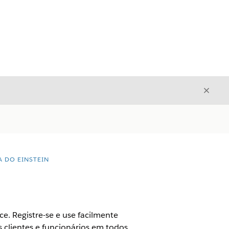
Fecha
Fechar
A DO EINSTEIN
. Registre-se e use facilmente
 clientes e funcionários em todos