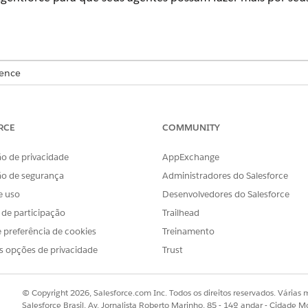
ience
se
,
Performance
,
Unlimited
e
Developer
.
As licenças complementar
RCE
COMMUNITY
o de privacidade
AppExchange
modelo (MCP) é um padrão aberto para como os modelos de
ão de segurança
Administradores do Salesforce
ramentas. Anthropic, que desenvolveu o protocolo, sugere 
e uso
Desenvolvedores do Salesforce
ma maneira padronizada de conectar seus dispositivos a vár
s de participação
Trailhead
onizada de conectar modelos de IA a diferentes fontes de
 preferência de cookies
Treinamento
s opções de privacidade
Trust
 um agente Agentforce recupere uma pontuação de risco d
© Copyright 2026, Salesforce.com Inc. Todos os direitos reservados. Várias m
m contato associado a uma conta do Salesforce. Sem o MCP,
Salesforce Brasil, Av. Jornalista Roberto Marinho, 85 - 14º andar - Cidade M