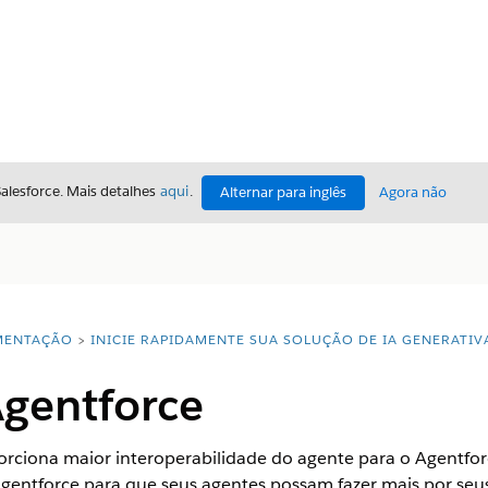
Salesforce. Mais detalhes
aqui
.
Alternar para inglês
Agora não
ENTAÇÃO
INICIE RAPIDAMENTE SUA SOLUÇÃO DE IA GENERATIV
gentforce
ciona maior interoperabilidade do agente para o Agentforce
Agentforce para que seus agentes possam fazer mais por seus