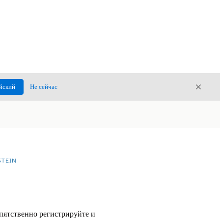
Закры
йский
Не сейчас
Закрыт
TEIN
пятственно регистрируйте и