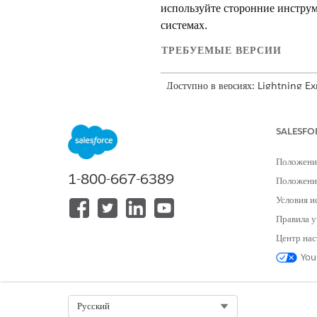
используйте сторонние инструм
системах.
ТРЕБУЕМЫЕ ВЕРСИИ
Доступно в версиях: Lightning E
Доступно в версиях:
Enterprise E
определяются типом агента.
SALESFO
Что такое MCP?
Положени
1-800-667-6389
Положение
Контекстный протокол модели 
Условия и
внешним системам, включая их 
Правила у
порты USB-C: «Подобно тому, 
Центр нас
периферийным устройствам и а
искусственного интеллекта к р
You
Как работает MCP?
Select Org
Русский