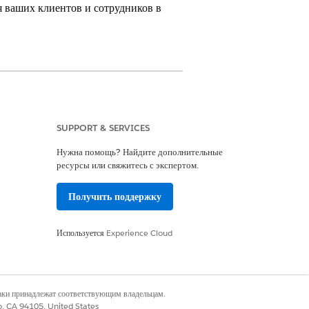
я ваших клиентов и сотрудников в
.
Требуемые дополнительные лицензии
SUPPORT & SERVICES
Нужна помощь? Найдите дополнительные
ресурсы или свяжитесь с экспертом.
снове искусственного интеллекта к
Получить поддержку
едлагает подумать о MCP, например,
ния устройств к разным
Используется
Experience Cloud
одключения моделей на основе
наки принадлежат соответствующим владельцам.
co, CA 94105, United States