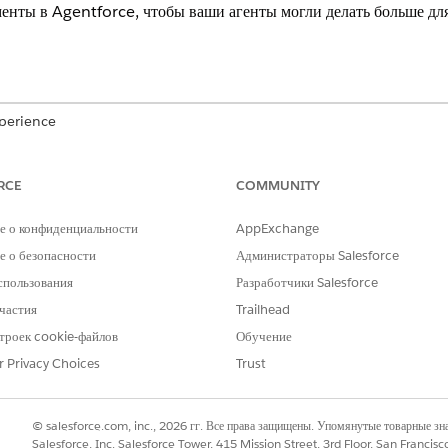
енты в Agentforce, чтобы ваши агенты могли делать больше дл
xperience
dition
,
Performance Edition
,
Unlimited Edition
и
Developer Edition
RCE
COMMUNITY
е о конфиденциальности
AppExchange
 о безопасности
Администраторы Salesforce
(MCP) является открытым стандартом подключения моделей на о
спользования
Разработчики Salesforce
инструменты. Компания Anthropic, разработавшая протокол, пр
частия
Trailhead
как USB-C предоставляет стандартизированный способ подключе
троек cookie-файлов
Обучение
ксессуарам, MCP предоставляет стандартизированный способ п
азным источникам данных и инструментам».
r Privacy Choices
Trust
© salesforce.com, inc., 2026 гг. Все права защищены. Упомянутые товарные з
Salesforce, Inc. Salesforce Tower, 415 Mission Street, 3rd Floor, San Francis