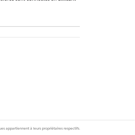
Les licences complémentaires requises
FS
ez et ajoutez des outils à la liste
orisations dans Agentforce Registry.
ez et ajoutez des outils à la liste
risations dans le catalogue d'API.
ltez la documentation Catalogue
es appartiennent à leurs propriétaires respectifs.
ard : Déterminé par Salesforce Custom