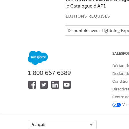
le Catalogue d'API.
ÉDITIONS REQUISES
Disponible avec : Lightning Exp
Disponible avec :
Enterprise
Edi
varient selon le type d'agent.
SALESFO
SOURCE
Déclarati
Externe / Tiers
1-800-667-6389
Déclaratio
Conditions
Directive
Centre de
MuleSoft
Vos
Select Org
Français
Salesforce : Standard ou person