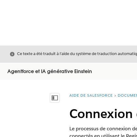
Fermer
Ce texte a été traduit à l’aide du système de traduction automatiq
Agentforce et IA générative Einstein
AIDE DE SALESFORCE
DOCUME
Vous êtes ici :
Afficher la table des matières
Connexion 
Le processus de connexion de
connectés en utilisant le Regi