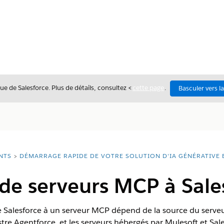
ue de Salesforce. Plus de détails, consultez <
cette page
.
Basculer vers l
NTS
DÉMARRAGE RAPIDE DE VOTRE SOLUTION D'IA GÉNÉRATIVE 
de serveurs MCP à Sale
 Salesforce à un serveur MCP dépend de la source du serveur
stre Agentforce, et les serveurs hébergés par Mulesoft et Sal