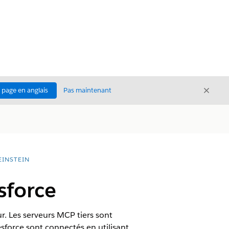
Ferme
a page en anglais
Pas maintenant
Fermer
EINSTEIN
sforce
. Les serveurs MCP tiers sont
esforce sont connectés en utilisant