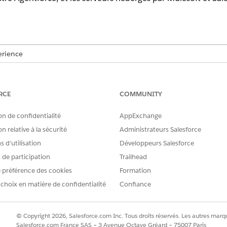
erience
tion,
Performance
Edition,
Unlimited
Edition et
Developer
Edition.
RCE
COMMUNITY
CONNEXION OU ACTIVATION
ACTI
on de confidentialité
AppExchange
Inscrivez-vous dans Agentforce Registry.
Affich
n relative à la sécurité
Administrateurs Salesforce
Enregistrez entièrement un serveur ou
d'aut
parcourez et installez les serveurs élaborés
 d’utilisation
Développeurs Salesforce
par des partenaires disponibles dans
s de participation
Trailhead
AgentExchange.
 préférence des cookies
Formation
Créez des connexions dans le catalogue
Affich
 choix en matière de confidentialité
Confiance
d'API.
d'auto
Consu
d'API.
© Copyright 2026, Salesforce.com Inc. Tous droits réservés. Les autres marqu
nalisé
Créez ou activez dans le catalogue d'API.
Stand
Salesforce.com France SAS – 3 Avenue Octave Gréard – 75007 Paris