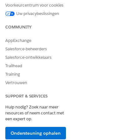
servers in
Voorkeurcentrum voor cookies
AgentExchange.
Uw privacybeslissingen
MuleSoft
Maak
Bekijk en
verbindingen in
accepteer tools in
COMMUNITY
API-catalogus.
API-catalogus. Zie
API-
catalogusdocume
AppExchange
ntatie.
Salesforce-beheerders
Salesforce:
Maken of
Standaard:
Salesforce-ontwikkelaars
Standaard of
activeren in API-
Bepaald door
Trailhead
aangepast
catalogus.
Salesforce
Custom: Selecteer
Training
en voeg tools toe
Vertrouwen
vanuit API's. Voeg
aanwijzingen toe
SUPPORT & SERVICES
met behulp van
Aanwijzingensam
Hulp nodig? Zoek naar meer
ensteller.
resources of neem contact met
OPMERKING
Agentforce
een expert op.
agenten
ondersteunen
Ondersteuning ophalen
momenteel alleen