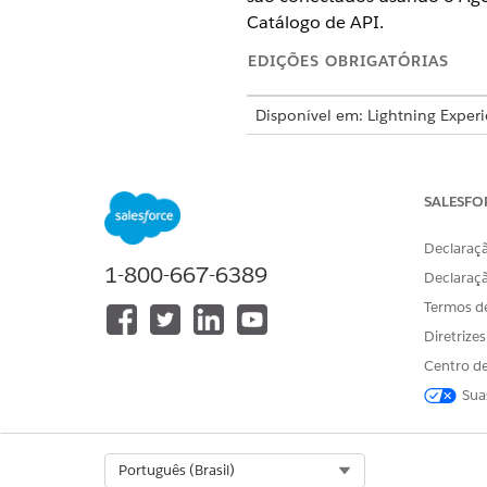
Catálogo de API.
EDIÇÕES OBRIGATÓRIAS
Disponível em: Lightning Exper
Disponível em: Edições
Enterpri
o tipo de agente.
SALESFO
ORIGEM
Declaraçã
Externo/terceiro
1-800-667-6389
Declaraç
Termos d
Diretrize
MuleSoft
Centro de
Sua
Salesforce: Padrão ou personal
Select Org
Português (Brasil)