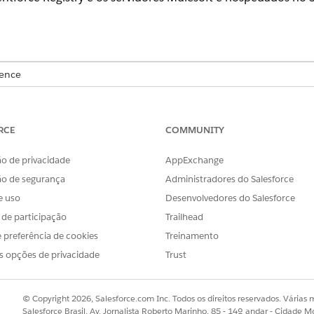
ience
se
,
Performance
,
Unlimited
e
Developer
.
As licenças complementar
RCE
COMMUNITY
CONEXÃO OU ATIVAÇÃO
ATIV
o de privacidade
AppExchange
Registre-se no Agentforce Register.
Registre
Ferra
ão de segurança
Administradores do Salesforce
um servidor do zero ou procure e instale os
permi
servidores criados pelo parceiro disponíveis
e uso
Desenvolvedores do Salesforce
no AgentExchange.
s de participação
Trailhead
Criar conexões no Catálogo de API.
Ferra
 preferência de cookies
Treinamento
permi
s opções de privacidade
Trust
docum
izado
Criar ou ativar no Catálogo de API.
Padrã
Custo
© Copyright 2026, Salesforce.com Inc. Todos os direitos reservados. Várias m
de AP
Salesforce Brasil, Av. Jornalista Roberto Marinho, 85 - 14º andar - Cidade M