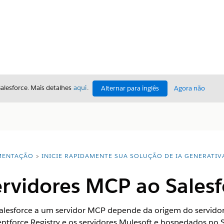
Salesforce. Mais detalhes
aqui
.
Alternar para inglês
Agora não
ENTAÇÃO
INICIE RAPIDAMENTE SUA SOLUÇÃO DE IA GENERATIV
ervidores MCP ao Salesf
alesforce a um servidor MCP depende da origem do servidor.
tforce Registry e os servidores Mulesoft e hospedados no 