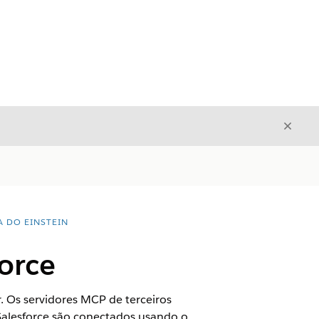
Fecha
Fechar
A DO EINSTEIN
orce
 Os servidores MCP de terceiros
Salesforce são conectados usando o