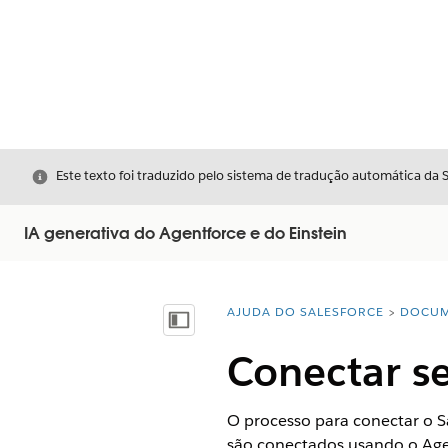
Fechar
Este texto foi traduzido pelo sistema de tradução automática da 
IA generativa do Agentforce e do Einstein
AJUDA DO SALESFORCE
DOCUM
Você está aqui:
Mostrar índice
Conectar s
O processo para conectar o S
são conectados usando o Agen