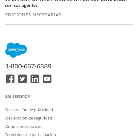
con sus agentes.
EDICIONES NECESARIAS
Disponible en: Lightning Experience
Disponible en:
Enterprise Edition
,
Performance Edition
,
Unlimited Edition
y
Developer Edition
.
Las licencias
complementarias requeridas varían según el tipo de
agente.
1-800-667-6389
PERMISOS DE USUARIO NECESARIOS
Para registrar un servidor
Gestionar agentes de IA Y
MCP:
los permisos requeridos
para su tipo de agente
SALESFORCE
Desde Configuración, en el cuadro Búsqueda rápida,
Declaración de privacidad
introduzca Agentforce y, a continuación, seleccione
Declaración de seguridad
Agentforce Registry
.
Haga clic en
Nuevo
. Puede registrar un servidor desde
Condiciones de uso
cero o examinar e instalar servidores preempaquetados
Directrices de participación