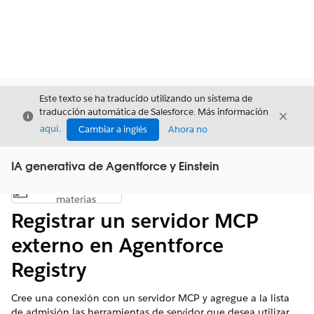
Este texto se ha traducido utilizando un sistema de
traducción automática de Salesforce. Más información
Cerrar
Cerrar
Cerrar
aquí
.
Cambiar a inglés
Ahora no
IA generativa de Agentforce y Einstein
Índice de
Mostrar índice de materias
materias
Registrar un servidor MCP
externo en Agentforce
Registry
Cree una conexión con un servidor MCP y agregue a la lista
de admisión las herramientas de servidor que desea utilizar