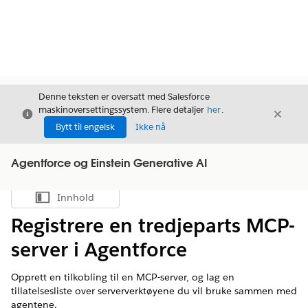
Denne teksten er oversatt med Salesforce
maskinoversettingssystem. Flere detaljer
her
.
Avslutt
Avslut
Avslutt
Bytt til engelsk
Ikke nå
Agentforce og Einstein Generative AI
Innhold
Vis innholdsfortegnelse
Registrere en tredjeparts MCP-
server i Agentforce
Opprett en tilkobling til en MCP-server, og lag en
tillatelsesliste over serververktøyene du vil bruke sammen med
agentene.