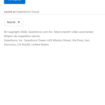
Klienthemmelighet: Et passord som bare er kjent for
MCP-serveren og godkjenningsserveren, som brukes til
Levert av
Experience Cloud
å godkjenne MCP-serveren når du ber om
tilgangstokener. Må være sikret.
Select Org
Norsk
EKSEMPEL: OAUTH 2.0
© Copyright 2026, Salesforce.com Inc. Med enerett. Ulike varemerker
PayPals MCP-server
bruker OAuth 2.0 til å etablere
tilhører de respektive eierne.
en sikker tilkobling mellom en MCP-klient og PayPals
Salesforce, Inc. Salesforce Tower, 415 Mission Street, 3rd Floor, San
MCP-server. I OAuth 2.0-protokollen utveksler
Francisco, CA 94105, United States
klienten sin klient-ID og klienthemmelighet for et
tilgangstoken.
URL-adressen til PayPal MCP-serveren er
https://mcp.paypal.com/http.
URL-adressen til identitetsleverandøren er
https://api-
m.sandbox.paypal.com/v1/oauth2/token.
PayPals utviklerdokumentasjon inneholder
en
liste over vanlige omfang
for tilgang til PayPal
API-er.
PayPals omfang skrives i URL-adresseformat, men
omfang kan skrives i hvilket som helst
strengformat (for eksempel "les" eller "services-