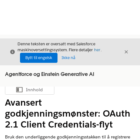
Denne teksten er oversatt med Salesforce
maskinoversettingssystem. Flere detaljer
her
.
Avslutt
Avslut
Avslutt
Bytt til engelsk
Ikke nå
Agentforce og Einstein Generative AI
Innhold
Vis innholdsfortegnelse
Avansert
godkjenningsmønster: OAuth
2.1 Client Credentials-flyt
Bruk den underliggende godkjenningsstakken til å registrere