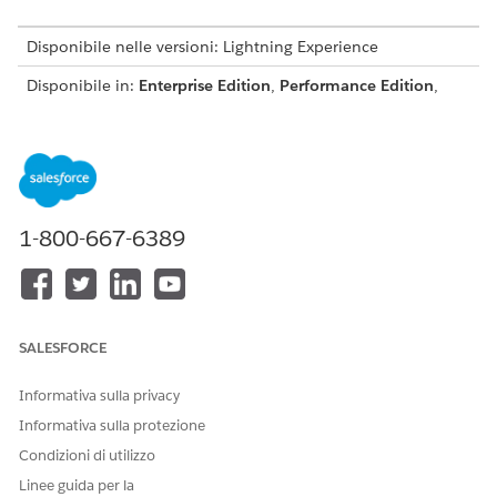
Disponibile nelle versioni: Lightning Experience
Disponibile in:
Enterprise Edition
,
Performance Edition
,
Unlimited Edition
e
Developer Edition
.
Le licenze
aggiuntive richieste variano a seconda del tipo di agente.
Server MCP e registrazioni
MCP per Agentforce supporta i server che utilizzano il
1-800-667-6389
protocollo Streamable HTTP transport
. HTTP+SSE e altri
protocolli non sono supportati.
MCP per Agentforce non supporta solo l'autenticazione e
le credenziali client OAuth 2.0. Gli altri flussi OAuth non
sono supportati, inclusi codice di autorizzazione, CIMD,
SALESFORCE
DCR, bearer JWT e PKCE. Alcuni schemi di autenticazione
avanzati sono disponibili con una configurazione
Informativa sulla privacy
aggiuntiva, incluse le
credenziali client OAuth 2.1
.
Informativa sulla protezione
L'autenticazione a livello di utente non è supportata. Al
momento non sono supportati casi d'uso che richiedono
Condizioni di utilizzo
ID utente individuali o risposte personalizzate. Ad
Linee guida per la