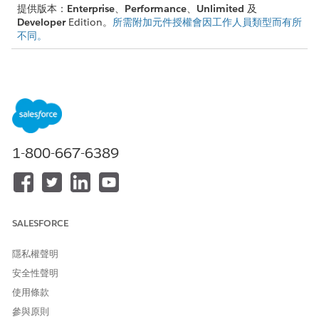
提供版本：
Enterprise
、
Performance
、
Unlimited
及
Developer
Edition。
所需附加元件授權會因工作人員類型而有所
不同。
MCP 伺服器與註冊
Agentforce 的 MCP 支援使用
可串流 HTTP 傳輸通訊協定的
伺
服器。不支援 HTTP+SSE 和其他通訊協定。
Agentforce 的 MCP 不僅支援驗證和 OAuth 2.0 用戶端認證。
不支援其他 OAuth 流程,包括授權代碼、CIMD、DCR、JWT 承
1-800-667-6389
載者和 PKCE。某些進階驗證模式可與其他組態搭配使用,包括
OAuth 2.1 用戶端認證
。
不支援使用者層級驗證。我們目前不支援需要個別使用者識別碼
或個人化回應的使用個案。例如,您無法使用 MCP for
Agentforce 向個別使用者退款,但可以使用 MCP 取得所有客戶
SALESFORCE
的發票。
MCP for Agentforce 僅支援伺服器工具。不支援 MCP 伺服器
隱私權聲明
應用程式、提示與資源。
安全性聲明
工具名稱最多可為 128 個字元,且支援下列字元:^a-zA-Z0-9./-
{1,128}$
使用條款
當 MCP 伺服器不同步或無法使用時,「註冊」清單檢視與伺服
參與原則