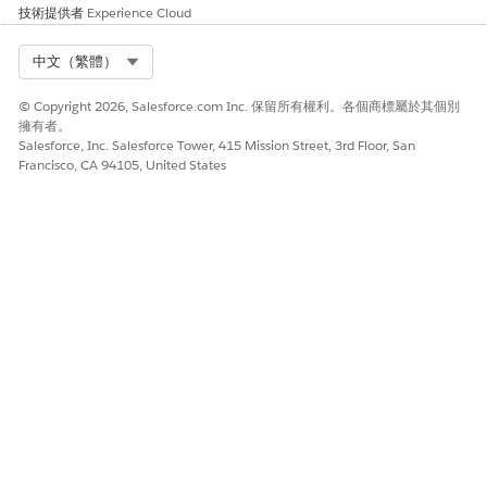
技術提供者
Experience Cloud
其他工作人員動作相同的比率計費。使用報告適用於 Digital
Wallet。請參閱
Agentforce 與生成式 AI 用量與帳單
。
Select Org
中文（繁體）
Agentforce Builder 的原始值和寬鬆欄位存取支援最為強大。
因此,請選取具有簡單結構化 JSON 回應的 MCP 伺服器工具,或
© Copyright 2026, Salesforce.com Inc. 保留所有權利。各個商標屬於其個別
盡可能調整您的回應。支援最上層物件、最上層物件內容,以及
擁有者。
物件的最上層陣列。目前不支援端對端更複雜的形式,包括巢狀
Salesforce, Inc. Salesforce Tower, 415 Mission Street, 3rd Floor, San
內容、物件陣列和動態物件裝載。
深入瞭解
Francisco, CA 94105, United States
Agentforce Builder 使用 Lightning 類型呈現動作輸入與輸
出。並非所有 MCP 工具輸入與輸出結構描述都會對應至
Lightning 類型。當 MCP 工具動作的資料無法解析為
Lightning 類型時,您仍可將動作與工作人員搭配使用。但是,輸
入或輸出無法儲存在變數中。
深入瞭解
將 MCP 工具動作新增至工作人員時:
某些資料類型的輸入和輸出標籤 (例如數字) 可以取代為標籤
「字串」。這不會影響您工作人員的邏輯或推理。然而,為了
方便使用,我們建議將標籤取代為資產庫或 MCP 工具輸入或
輸出結構描述中 MCP 工具動作的原始值。修正程式正在進
行。
「參照動作類型」欄位會顯示空白。即使已將動作識別為必
要欄位,此動作仍可在不含參照動作類型的情況下執行,因為
已填入參照動作。如果您按一下或變更「參照動作類型」欄