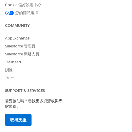
器記錄頁面目前會將伺服器顯示為已連線。修正程式正在進行。
Cookie 偏好設定中心
對伺服器註冊或伺服器本身進行的變更可能會中斷工作人員中相
關聯的 MCP 工具動作。在進行任何變更 (包括刪除註冊) 之前,
您的隱私選擇
請先從工作人員中移除任何相關聯的動作、從資產庫刪除相關聯
的工作人員動作,然後刪除您的伺服器註冊。然後您可以重新註
COMMUNITY
冊您的伺服器,並將新的 MCP 工具動作新增至工作人員。
AppExchange
封裝與部署
Salesforce 管理員
為了確保安全性,Salesforce 支援封裝或部署包含 MCP 工具動作的
Salesforce 開發人員
工作人員,但未封裝 MCP 伺服器註冊中繼資料。新增至工作人員的
Trailhead
任何 MCP 工具動作都無法立即使用。
訓練
在您在新環境中部署封裝之前,請註冊 MCP 伺服器並將工作人員使
Trust
用的工具列入允許清單。然後在您部署之後,請從工作人員中移除任
何現有的 MCP 工具動作,並將其取代為資產庫中的新動作。
SUPPORT & SERVICES
工作人員中繼資料可針對
草稿或認可的工作人員
進行封裝。如果工
需要協助嗎？尋找更多資源或與專
作人員在您的新環境中處於草稿狀態,您可以編輯工作人員。如果工
家連線。
作人員處於已認可狀態,請
建立新草稿
以進行變更。
取得支援
Agentforce Platform 與 Builder 支援
參照 MCP 伺服器動作 (MCP 工具動作) 的工作人員動作會以與