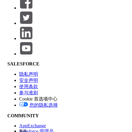
筛选器 (0)
选择筛选器
添加
产品区域
SALESFORCE
功能影响
隐私声明
安全声明
使用条款
参与准则
Cookie 首选项中心
版本
您的隐私选择
COMMUNITY
AppExchange
Salesforce 管理员
英语