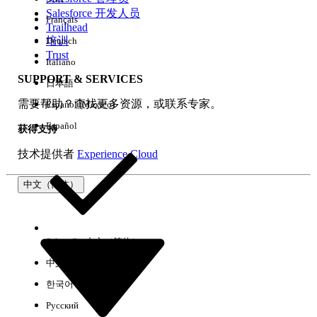
Salesforce 开发人员
Français
体验
Trailhead
培训
Deutsch
Trust
Italiano
SUPPORT & SERVICES
日本語
全部清除
完成
需要帮助？查找更多资源，或联系专家。
Español (México)
Español
获得支持
技术提供者
Experience Cloud
中文（简体）
Select Org
中文（简体）
中文（繁体）
한국어
Русский
没有结果