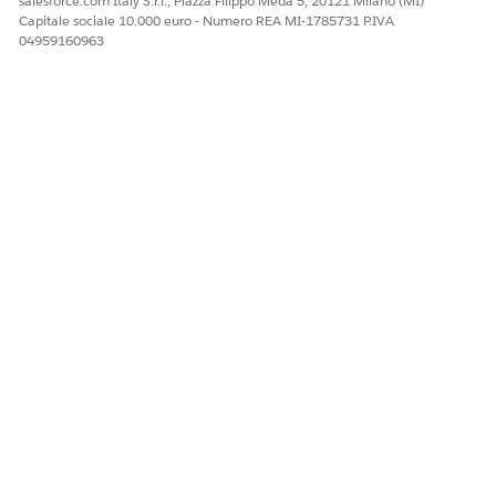
salesforce.com Italy S.r.l., Piazza Filippo Meda 5, 20121 Milano (MI)
Capitale sociale 10.000 euro - Numero REA MI-1785731 P.IVA
04959160963