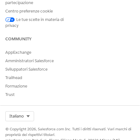
partecipazione
Centro preferenze cookie
QUESTO ARTICOLO HA RISOLTO IL PROBLEMA?
Le tue scelte in materia di
Facci sapere, così possiamo migliorare!
privacy
Sì
No
COMMUNITY
AppExchange
Amministratori Salesforce
Sviluppatori Salesforce
Trailhead
Formazione
Trust
Select Org
Italiano
© Copyright 2026, Salesforce.com Inc. Tutti i diritti riservati. Vari marchi di
proprietà dei rispettivi titolari.