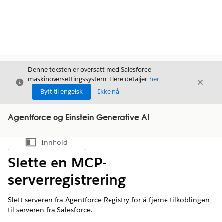
Denne teksten er oversatt med Salesforce
maskinoversettingssystem. Flere detaljer
her
.
Avslutt
Avslut
Avslutt
Bytt til engelsk
Ikke nå
Agentforce og Einstein Generative AI
Innhold
Vis innholdsfortegnelse
Slette en MCP-
serverregistrering
Slett serveren fra Agentforce Registry for å fjerne tilkoblingen
til serveren fra Salesforce.