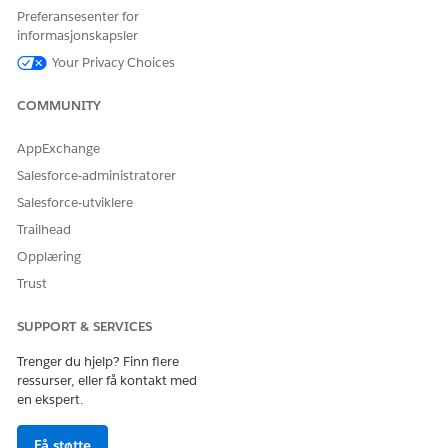
Preferansesenter for
informasjonskapsler
Your Privacy Choices
HJALP DENNE ARTIKKELEN MED Å LØSE PROBLEMET DITT?
La oss få vite det slik at vi kan forbedre!
COMMUNITY
Ja
Nei
AppExchange
Salesforce-administratorer
Salesforce-utviklere
Trailhead
Opplæring
Trust
SUPPORT & SERVICES
Trenger du hjelp? Finn flere
ressurser, eller få kontakt med
en ekspert.
Få støtte