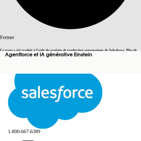
Rechercher
Fermer
Ce texte a été traduit à l’aide du système de traduction automatique de Salesforce. Plus de
Agentforce et IA générative Einstein
Basculer vers la page en anglais
détails, consultez <
cette page
.
Pas maintenant
Fermer
Fermer
1-800-667-6389