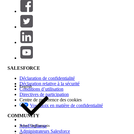
Filtrer par (0)
SÉLECTIONNER DES FILTRES
Ajouter
Gamme de produits
Impact des fonctionnalités
SALESFORCE
Déclaration de confidentialité
Déclaration relative à la sécurité
English
Conditions d’utilisation
Directives de participation
Centre de préférence des cookies
Vos choix en matière de confidentialité
Edition
COMMUNITY
AppExchange
Select Org
Français
Administrateurs Salesforce