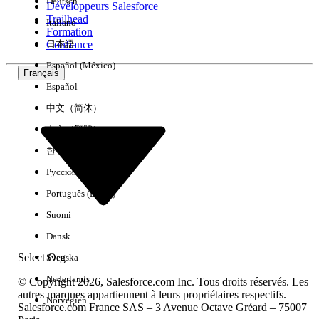
Deutsch
Développeurs Salesforce
Trailhead
Italiano
Expérience
Formation
Confiance
日本語
Español (México)
Français
Español
Effacer tout
Terminé
中文（简体）
中文（繁體）
한국어
Русский
Português (Brasil)
Suomi
Dansk
Select Org
Svenska
Nederlands
© Copyright 2026, Salesforce.com Inc. Tous droits réservés. Les
autres marques appartiennent à leurs propriétaires respectifs.
Norvégien
Salesforce.com France SAS – 3 Avenue Octave Gréard – 75007
Aucun résultat