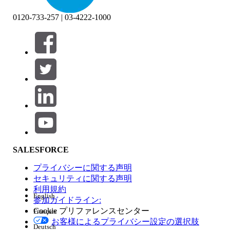
0120-733-257 | 03-4222-1000
絞り込み条件 (0)
絞り込み条件を選択
追加
製品エリア
SALESFORCE
機能の影響
プライバシーに関する声明
セキュリティに関する声明
利用規約
English
参加ガイドライン:
Cookie プリファレンスセンター
Français
エディション
お客様によるプライバシー設定の選択肢
Deutsch