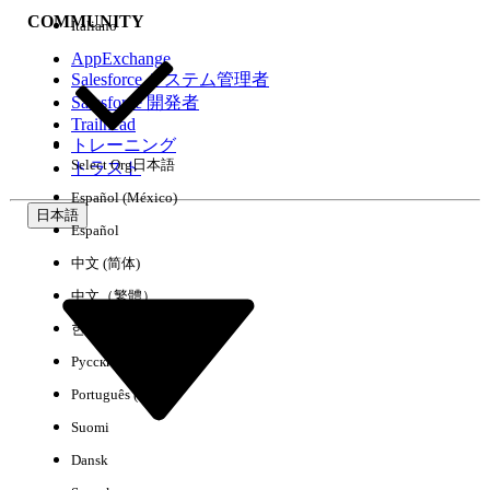
COMMUNITY
Italiano
AppExchange
Salesforce システム管理者
Salesforce 開発者
環境
Trailhead
トレーニング
Select Org
日本語
トラスト
Español (México)
日本語
Español
すべてクリア
完了
中文 (简体)
中文（繁體）
한국어
Русский
Português (Brasil)
Suomi
Dansk