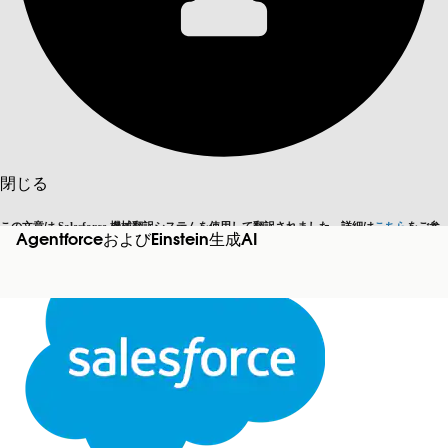
目次を表示
目次
検索
閉じる
この文章は Salesforce 機械翻訳システムを使用して翻訳されました。詳細は
こちら
をご参
AgentforceおよびEinstein生成AI
英語に切り替える
今はしません
照ください。
閉じる
閉じる