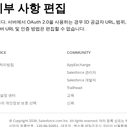
세부 사항 편집
 서버에서 OAuth 2.0을 사용하는 경우 ID 공급자 URL, 범위
버 URL 및 인증 방법은 편집할 수 없습니다.
RCE
COMMUNITY
nce
,
Unlimited
및
Developer
Edition
필수 추가 기능 라이센스는 에이전
 처리방침
AppExchange
Salesforce 관리자
Salesforce 개발자
AI 에이전트 관리 AND 에이
Trailhead
 설정 센터
교육
의 개인정보 보호 선택
신뢰
버 자체에 대한 변경 사항은 자산 라이브러리에서 연관된 에이전트 작업을
© Copyright 2026, Salesforce.com Inc. All rights reserved. 여러 등
tforce를 입력한 다음,
사업자 등록번호 : 120-86-92851 , 대표자 : 벤슨웡 세일즈포스 코리아 서울특
Agentforce 레지스트리
를 선택합니다.