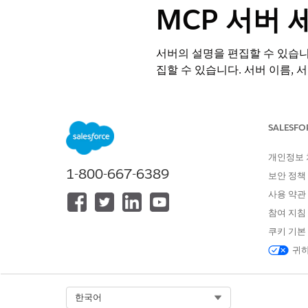
MCP 서버 
서버의 설명을 편집할 수 있습니다.
집할 수 있습니다. 서버 이름, 서
필수 EDITION
SALESFO
지원 제품: Lightning Experience
지원 제품:
Enterprise
,
Performa
개인정보
1-800-667-6389
보안 정책
필요한 사용자 권한
사용 약관
MCP 서버 등록 관리:
참여 지침
쿠키 기본
귀하
서버 등록 또는 서
노트
다.
Select Org
한국어
설정에서 빠른 찾기 상자에 Agen