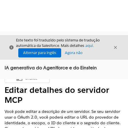
Este texto foi traduzido pelo sistema de tradução
automática da Salesforce. Mais detalhes
aqui
.
Fechar
Fecha
Fechar
Alternar para inglês
Agora não
IA generativa do Agentforce e do Einstein
Índice
Mostrar índice
Editar detalhes do servidor
MCP
Você pode editar a descrição de um servidor. Se seu servidor
usar o OAuth 2.0, você poderá editar o URL do provedor de
identidade, o escopo, o ID do cliente e o segredo do cliente.