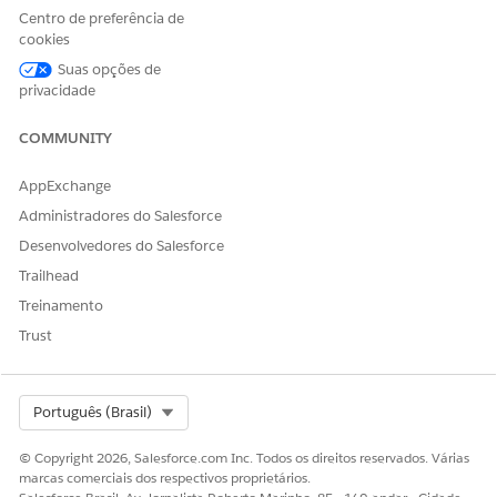
agente na biblioteca de ativos ou adicionadas a qualquer
Centro de preferência de
agente.
cookies
Suas opções de
Em Configuração, na caixa Busca rápida, insira Agentforce
privacidade
e selecione
Registro Agentforce
.
Clique no nome do servidor que deseja editar e clique em
COMMUNITY
Editar
.
Faça suas alterações e clique em
Salvar
.
AppExchange
Administradores do Salesforce
Desenvolvedores do Salesforce
Trailhead
ESTE ARTIGO RESOLVEU SEU PROBLEMA?
Diga-nos para podermos melhorar!
Treinamento
Trust
Sim
Não
Select Org
Português (Brasil)
© Copyright 2026, Salesforce.com Inc. Todos os direitos reservados. Várias
marcas comerciais dos respectivos proprietários.