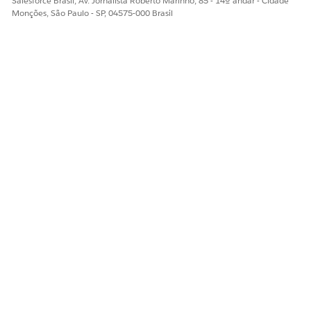
Salesforce Brasil, Av. Jornalista Roberto Marinho, 85 - 14º andar - Cidade
Monções, São Paulo - SP, 04575-000 Brasil