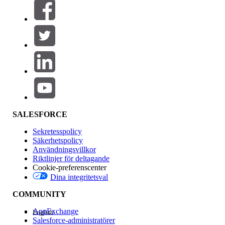
Filter (0)
VÄLJ FILTER
Lägg till
Produktområde
Funktionspåverkan
SALESFORCE
Sekretesspolicy
Säkerhetspolicy
Användningsvillkor
Riktlinjer för deltagande
Cookie-preferenscenter
Dina integritetsval
Version
COMMUNITY
AppExchange
English
Salesforce-administratörer