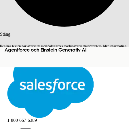
Sök
Stäng
Den här texten har översatts med Salesforces maskinöversättningssystem. Mer information
Agentforce och Einstein Generativ AI
Byt till engelska
Inte nu
här
.
Stäng
Stäng
1-800-667-6389