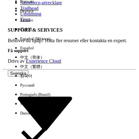
Français
Salesforce-utvecklare
Trailhead
Deutsch
Händelse
Utbildning
Trust
Italiano
日本語
SUPPORT & SERVICES
Español (México)
Behöver du hjälp? Hitta fler resurser eller kontakta en expert.
Rensa alla
Klart
Español
Få support
中文（简体）
Drivs av
Experience Cloud
中文（繁體）
Svenska
한국어
Русский
Português (Brasil)
Suomi
Dansk
Inga resultat