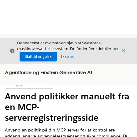
Denne tekst er oversat ved hjælp af Salesforce-
maskinoversættelsessystem. Du finder flere detaljer
her
.
Luk
Luk
Luk
Skift til engelsk
Ikke nu
Agentforce og Einstein Generative AI
Indhold
Vis indholdsfortegnelse
Anvend politikker manuelt fra
en MCP-
serverregistreringsside
Anvend en politik på din MCP-server for at kontrollere
adgang, angive anvendelsesgrænser og sikre compliance. Du