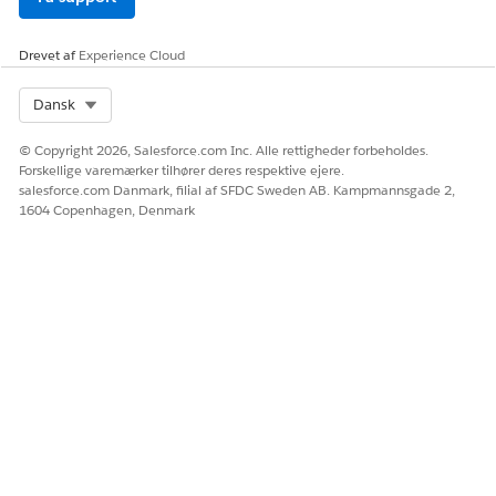
Drevet af
Experience Cloud
LØSTE DENNE ARTIKEL DIT PROBLEM?
Select Org
Dansk
Giv os besked, så vi kan forbedre os!
© Copyright 2026, Salesforce.com Inc. Alle rettigheder forbeholdes.
Ja
Nej
Forskellige varemærker tilhører deres respektive ejere.
salesforce.com Danmark, filial af SFDC Sweden AB. Kampmannsgade 2,
1604 Copenhagen, Denmark