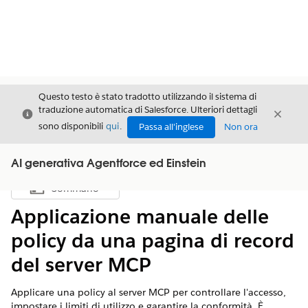
Questo testo è stato tradotto utilizzando il sistema di
traduzione automatica di Salesforce. Ulteriori dettagli
Chiudi
Chiud
Chiudi
sono disponibili
qui
.
Passa all'inglese
Non ora
AI generativa Agentforce ed Einstein
Sommario
Mostra sommario
Applicazione manuale delle
policy da una pagina di record
del server MCP
Applicare una policy al server MCP per controllare l'accesso,
impostare i limiti di utilizzo e garantire la conformità. È