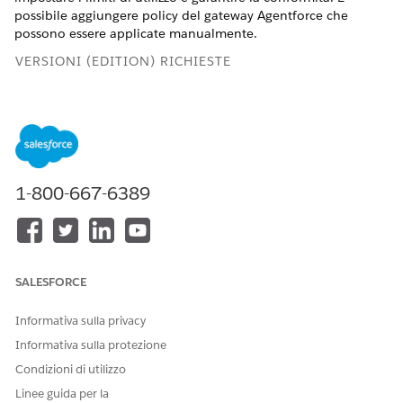
possibile aggiungere policy del gateway Agentforce che
possono essere applicate manualmente.
VERSIONI (EDITION) RICHIESTE
Disponibile nelle versioni: Lightning Experience
Disponibile in:
Enterprise Edition
,
Performance Edition
,
Unlimited Edition
e
Developer Edition
.
Le licenze
aggiuntive richieste variano a seconda del tipo di agente.
1-800-667-6389
AUTORIZZAZIONI UTENTE NECESSARIE
Per gestire le registrazioni
Gestisci agenti AI E
le
del server MCP:
autorizzazioni richieste
SALESFORCE
Informativa sulla privacy
Informativa sulla protezione
Le policy basate su regole vengono applicate
NOTA
Condizioni di utilizzo
automaticamente ai server MCP e agli agenti che
Linee guida per la