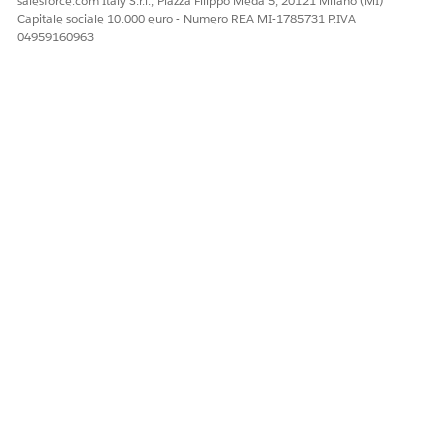
salesforce.com Italy S.r.l., Piazza Filippo Meda 5, 20121 Milano (MI)
Capitale sociale 10.000 euro - Numero REA MI-1785731 P.IVA
04959160963
QUESTO ARTICOLO HA RISOLTO IL PROBLEMA?
Facci sapere, così possiamo migliorare!
Sì
No