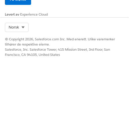
La oss få vite det slik at vi kan forbedre!
Levert av
Experience Cloud
Ja
Nei
Select Org
Norsk
© Copyright 2026, Salesforce.com Inc. Med enerett. Ulike varemerker
tilhører de respektive eierne.
Salesforce, Inc. Salesforce Tower, 415 Mission Street, 3rd Floor, San
Francisco, CA 94105, United States