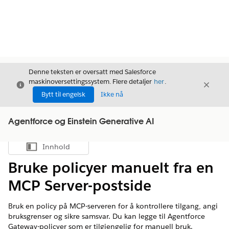
Denne teksten er oversatt med Salesforce
maskinoversettingssystem. Flere detaljer
her
.
Avslutt
Avslut
Avslutt
Bytt til engelsk
Ikke nå
Agentforce og Einstein Generative AI
Innhold
Vis innholdsfortegnelse
Bruke policyer manuelt fra en
MCP Server-postside
Bruk en policy på MCP-serveren for å kontrollere tilgang, angi
bruksgrenser og sikre samsvar. Du kan legge til Agentforce
Gateway-policyer som er tilgjengelig for manuell bruk.