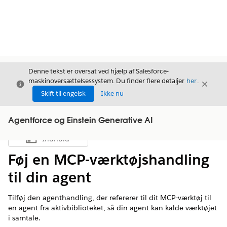
Denne tekst er oversat ved hjælp af Salesforce-
maskinoversættelsessystem. Du finder flere detaljer
her
.
Luk
Luk
Luk
Skift til engelsk
Ikke nu
Agentforce og Einstein Generative AI
Indhold
Vis indholdsfortegnelse
Føj en MCP-værktøjshandling
til din agent
Tilføj den agenthandling, der refererer til dit MCP-værktøj til
en agent fra aktivbiblioteket, så din agent kan kalde værktøjet
i samtale.