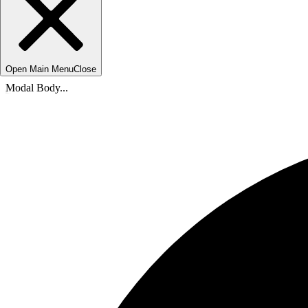
Open Main Menu
Close
Modal Body...