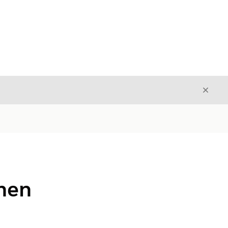
Sulje
Sulje
nen