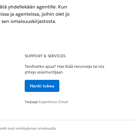
sätä yhdellekään agentille. Kun
sa ja agenteissa, joihin olet jo
 sen omaisuuskirjastosta.
SUPPORT & SERVICES
rsioissa.
Pakolliset lisäosalisenssit
Tarvitsetko apua? Hae lisää resursseja tai ota
yhteys asiantuntijaan.
Hanki tukea
A agenttityyppisi
vaaditut
Tarjoaja
Experience Cloud
en
Poista
.
yvä palvelimen rekisteröinti
.
rkit ovat omistajiensa omaisuutta.