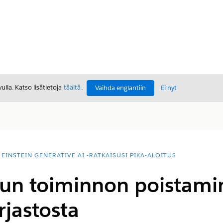
lla. Katso lisätietoja
täältä
.
Vaihda englantiin
Ei nyt
EINSTEIN GENERATIVE AI -RATKAISUSI PIKA-ALOITUS
un toiminnon poistami
jastosta