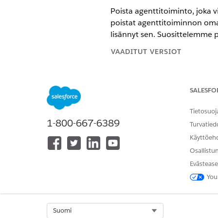
Poista agenttitoiminto, joka v
poistat agenttitoiminnon omais
lisännyt sen. Suosittelemme 
VAADITUT VERSIOT
Käytettävissä: Lightning Experi
SALESFO
Käytettävissä:
Enterprise Edition
vaihtelevat agentin tyypin muk
Tietosuoj
1-800-667-6389
Turvatied
TARVITTAVAT KÄYTTÖOIKEUDE
Käyttöeh
Agenttien toimintojen hallinta:
Osallistu
Evästease
Kirjoita Määritykset-valikon 
You
Napsauta Toiminnot-välilehdes
Jos haluat lisätä MCP-työkal
Rekisteröi palvelin uudelleen 
Select Org
Suomi