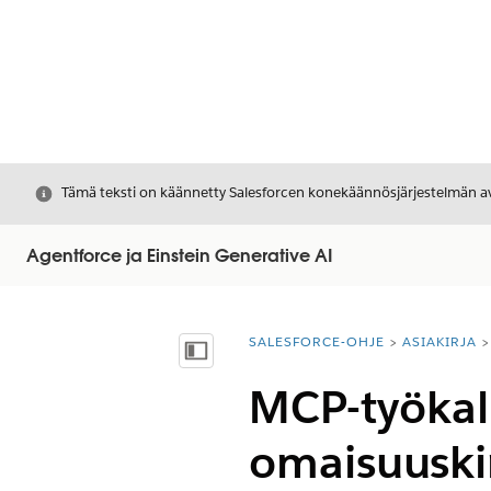
Sulje
Tämä teksti on käännetty Salesforcen konekäännösjärjestelmän avu
Agentforce ja Einstein Generative AI
SALESFORCE-OHJE
ASIAKIRJA
Olet tässä:
Näytä sisällysluettelo
MCP-työkal
omaisuuskir