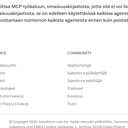
iittaa MCP-työkaluun, omaisuuskirjastosta, jotta sitä ei voi li
uuskirjastosta, se on edelleen käytettävissä kaikissa agenteis
poistamaan toiminnon kaikista agenteista ennen kuin poistat
encessa
RCE
COMMUNITY
-,
Performance Edition
-,
Unlimited Edition
- ja
Developer Edition
-ve
aan.
alausunto
AppExchange
ote
Salesforce-pääkäyttäjät
T
dot
Salesforce-kehittäjät
AI-agenttien hallintaoikeus J
käyttöoikeudet
misohjeet
Trailhead
tusten keskus
Koulutus
Pikahaku-kenttään Agentforce ja valitse
Agentforce-resurssit
.
r Privacy Choices
Trust
tä alasvetovalikkoa poistettavan toiminnon vierestä ja valitse sitt
un toiminnon takaisin omaisuuskirjastoon,
poista siihen liitt
© Copyright 2026, Salesforce.com Inc. Kaikki oikeudet pidätetään. Tavarame
ja salli MCP-työkalut,
joita haluat agenttien voivan käyttää.
Salesforce.com EMEA Limited, Keilaranta 1, 3rd floor 02150 Espoo Finland