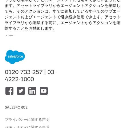
ます。アセットライブラリからエージェントアクションを削除し
ても、そのアクションは、すでに追加しているすべてのサブエー
ジェントおよびエージェントで引き続き使用できます。アセット
ライブラリから削除する前に、エージェントからアクションを削
除することをお勧めします。
必要なエディション
使用可能なインターフェース: Lightning Experience
使用可能なエディション:
Enterprise
Edition、
Performance
Edition、
Unlimited
Edition、および
Developer
Edition。
必
0120-733-257 | 03-
要なアドオンライセンスはエージェント種別によって異なりま
す。
4222-1000
必要なユーザー権限
エージェントアクションを管
AIエージェントの管理とエー
理する
ジェントタイプ
の必要な権限
SALESFORCE
[設定] から、[クイック検索] ボックスに「Agentforce」と入
プライバシーに関する声明
力し、[
Agentforce アセット]
を選択します。
セキュリティに関する声明