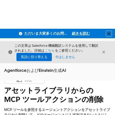
ただいま大変多くのお問い合わせをいただいており、ご連絡までにお時間を頂戴しております
続きを読む
Clo
この文章は Salesforce 機械翻訳システムを使用して翻訳
されました。詳細は
こちら
をご参照ください。
閉じる
閉じ
閉じる
英語に切り替える
今はしません
AgentforceおよびEinstein生成AI
目次
目次を表示
アセットライブラリからの
MCP ツールアクションの削除
MCP ツールを参照するエージェントアクションをアセットライブ
ラリから削除して、どのエージェントにも追加できないようにし