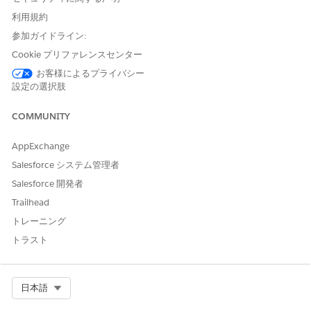
[アクション] タブで、削除するアクションの横にあるドロップ
利用規約
ダウンメニューをクリックし、[
削除]
を選択します。
参加ガイドライン:
MCPツールアクションをアセットライブラリに戻すには、
関連す
Cookie プリファレンスセンター
るサーバ登録
を削除します。次に、サーバを
再登録し
、エージェ
ントが使用できる MCP ツールを許可リストに登録します。
お客様によるプライバシー
設定の選択肢
COMMUNITY
この記事で問題は解決されましたか?
AppExchange
ご意見をお待ちしております。
Salesforce システム管理者
はい
いいえ
Salesforce 開発者
Trailhead
トレーニング
トラスト
Select Org
日本語