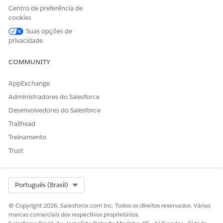
Na guia Ações, clique no menu suspenso ao lado da ação
Centro de preferência de
que deseja excluir e selecione
Excluir
.
cookies
Para adicionar a ação da ferramenta MCP de volta à
Suas opções de
biblioteca de ativos,
exclua o registro do servidor associado
.
privacidade
Em seguida,
reregistre o servidor e coloque na lista de
permissões as ferramentas MCP
que você deseja que os
COMMUNITY
agentes possam usar.
AppExchange
Administradores do Salesforce
ESTE ARTIGO RESOLVEU SEU PROBLEMA?
Desenvolvedores do Salesforce
Diga-nos para podermos melhorar!
Trailhead
Treinamento
Sim
Não
Trust
Select Org
Português (Brasil)
© Copyright 2026, Salesforce.com Inc. Todos os direitos reservados. Várias
marcas comerciais dos respectivos proprietários.