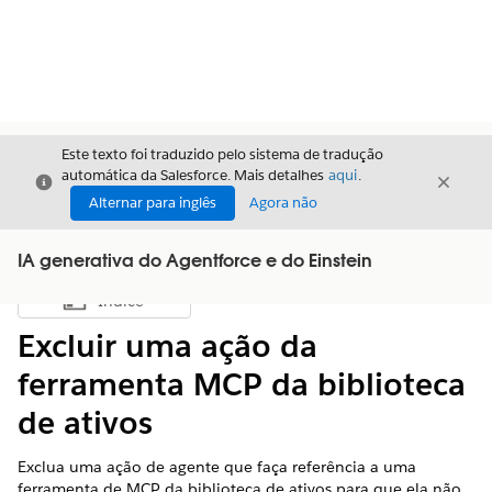
Este texto foi traduzido pelo sistema de tradução
automática da Salesforce. Mais detalhes
aqui
.
Fechar
Fecha
Fechar
Alternar para inglês
Agora não
IA generativa do Agentforce e do Einstein
Índice
Mostrar índice
Excluir uma ação da
ferramenta MCP da biblioteca
de ativos
Exclua uma ação de agente que faça referência a uma
ferramenta de MCP da biblioteca de ativos para que ela não