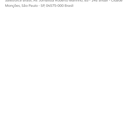
Salesforce Brasil, Av. Jornalista Roberto Marinho, 85 - 14º andar - Cidade
Monções, São Paulo - SP, 04575-000 Brasil