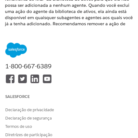
possa ser adicionada a nenhum agente. Quando você exclui
uma ação do agente da biblioteca de ativos, ela ainda está
disponível em quaisquer subagentes e agentes aos quais você
já a tenha adicionado. Recomendamos remover a ação de
qualquer agente antes de excluí-la da biblioteca de ativos.
EDIÇÕES OBRIGATÓRIAS
Disponível em: Lightning Experience
1-800-667-6389
Disponível em: Edições
Enterprise
,
Performance
,
Unlimited
e
Developer
.
As licenças complementares necessárias
variam de acordo com o tipo de agente.
PERMISSÕES DE USUÁRIO NECESSÁRIAS
SALESFORCE
Para gerenciar ações do
Gerenciar agentes de IA E
as
agente:
permissões necessárias para
Declaração de privacidade
seu tipo de agente
Declaração de segurança
Em Configuração, na caixa Busca rápida, insira Agentforce
Termos de uso
e selecione
Ativos Agentforce
.
Diretrizes de participação