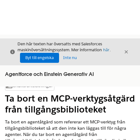
Den här texten har översatts med Salesforces
maskinöversättningssystem. Mer information
här
.
Stäng
Stäng
Stäng
Byt till engelska
Inte nu
Agentforce och Einstein Generativ AI
Innehållsförteckningar
Visa innehållsförteckning
Ta bort en MCP-verktygsåtgärd
från tillgångsbiblioteket
Ta bort en agentåtgärd som refererar ett MCP-verktyg från
tillgångsbiblioteket så att den inte kan läggas till för några
agenter. När du tar bort en agentåtgärd från