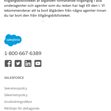
tillgångsbiblioteket är åtgärden fortfarande tillgänglig i alla
underagenter och agenter som du redan har lagt till den i. Vi
rekommenderar att ta bort åtgärden från några agenter innan
du tar bort den från tillgångsbiblioteket.
VERSIONER SOM KRÄVS
Tillgängliga i: Lightning Experience
Tillgängliga i: Utgåvorna
Enterprise
,
Performance
,
Unlimited
och
Developer
.
Obligatoriska tilläggslicenser
1-800-667-6389
varierar beroende på agenttyp.
ANVÄNDARBEHÖRIGHETER SOM KRÄVS
Hantera agentåtgärder:
Hantera AI-agenter OCH
de
behörigheter som behövs
SALESFORCE
för din agenttyp
Sekretesspolicy
I Inställningar, i rutan Snabbsökning, skriv Agentforce och
Säkerhetspolicy
välj sedan
Agentforce Tillgångar
.
Användningsvillkor
På fliken Åtgärder, klicka på rullmenyn bredvid den åtgärd
du vill ta bort och välj sedan
Ta bort
.
Riktlinjer för deltagande