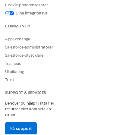
Cookie-preferenscenter
För att lägga till MCP-verktygsåtgärden i tillgångsbiblioteket,
ta bort den associerade serverregistreringen
.
Registrera om
Dina integritetsval
servern och tillåtelselista de MCP-verktyg
du vill att agenter
ska kunna använda.
COMMUNITY
AppExchange
Salesforce-administratörer
LÖSTE DENNA ARTIKEL DITT PROBLEM?
Salesforce-utvecklare
Berätta för oss vad vi kan förbättra!
Trailhead
Ja
Nej
Utbildning
Trust
SUPPORT & SERVICES
Behöver du hjälp? Hitta fler
resurser eller kontakta en
expert.
Få support