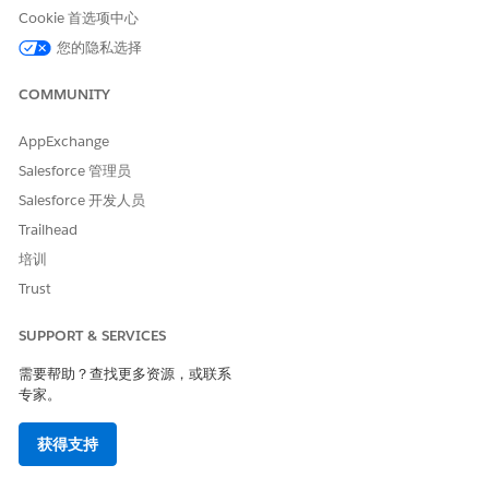
Cookie 首选项中心
没有属性字段的对
您的隐私选择
象类型
{"type": "object"} 
COMMUNITY
{"type": "object", "properties": {
AppExchange
Salesforce 管理员
类型为对象的第 1
级属性，即使该对
Salesforce 开发人员
{

象没有属性字段
  "type": "object",

Trailhead
  "properties": {

    "prop1": {

培训
      "type": "object"

Trust
    }

  }

} 
SUPPORT & SERVICES
需要帮助？查找更多资源，或联系
{

专家。
  "type": "object",

  "properties": {

    "prop1": {

获得支持
      "type": "object",

      "properties": {}

    }
