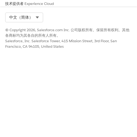
技术提供者
Experience Cloud
  }

}
Select Org
中文（简体）
类型为对象数组的
© Copyright 2026, Salesforce.com Inc. 公司版权所有。保留所有权利。其他
第 1 级属性，其中
{

各商标均为其各自的所有人所有。
对象没有属性字段
  "type": "object",

Salesforce, Inc. Salesforce Tower, 415 Mission Street, 3rd Floor, San
  "properties": {

Francisco, CA 94105, United States
    "prop1": {

      "type": "array",

      "items": {

        "type": "object"

      }

    }

  }

}
{

  "type": "object",

  "properties": {

    "prop1": {

      "type": "array",

      "items": {

        "type": "object",

        "properties": {}
