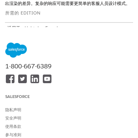
出渲染的差异。复杂的响应可能需要更简单的客服人员设计模式。
所需的 EDITION
适用于：Lightning Experience
适用于：
Enterprise
、
Performance
、
Unlimited
和
Developer
Edition。
所需的加载项许可证因客服人员类型而异。
支持的 JSON 响应
1-800-667-6389
Agentforce Builder 对原始值和浅层字段访问权限的支持最强，因
此选择具有简单结构 JSON 响应的 MCP 服务器工具，或者调整您
的响应，以尽可能将重要值公开为原始字段或简单顶级字段。支持
的 JSON 响应包括顶级对象、顶级对象属性和顶级对象阵列。目
前，不支持更复杂的形状，包括嵌套属性、对象数组和动态对象负
SALESFORCE
载。
隐私声明
与其他客服人员操作一样，如果 MCP 工具操作输入或输出包含多
个级别的属性（例如，嵌套属性、对象数组或动态对象负载），客
安全声明
服人员只能在操作输入、操作输出和变量映射中使用第一级属性。
使用条款
参与准则
支持的 JSON 响应
示例