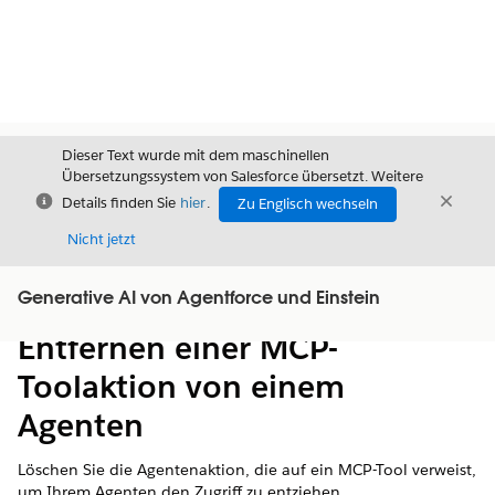
Dieser Text wurde mit dem maschinellen
Übersetzungssystem von Salesforce übersetzt. Weitere
Schließen
Schli
Details finden Sie
hier
.
Zu Englisch wechseln
Schließ
Nicht jetzt
Generative AI von Agentforce und Einstein
Inhalt
Inhalt anzeigen
Entfernen einer MCP-
Toolaktion von einem
Agenten
Löschen Sie die Agentenaktion, die auf ein MCP-Tool verweist,
um Ihrem Agenten den Zugriff zu entziehen.