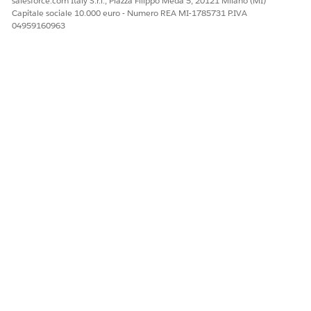
salesforce.com Italy S.r.l., Piazza Filippo Meda 5, 20121 Milano (MI)
Capitale sociale 10.000 euro - Numero REA MI-1785731 P.IVA
QUESTO ARTICOLO HA RISOLTO IL PROBLEMA?
04959160963
Facci sapere, così possiamo migliorare!
Sì
No