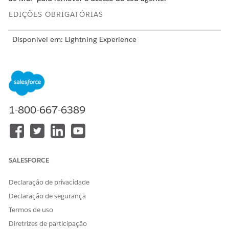
EDIÇÕES OBRIGATÓRIAS
Disponível em: Lightning Experience
Disponível em: Edições
Enterprise
,
Performance
,
Unlimited
e
Developer
.
As licenças complementares necessárias
variam de acordo com o tipo de agente.
PERMISSÕES DE USUÁRIO NECESSÁRIAS
1-800-667-6389
Para gerenciar ações do
Gerenciar agentes de IA E
as
agente:
permissões necessárias para
seu tipo de agente
Para fazer alterações ao seu agente, ele deve estar em um
SALESFORCE
estado de rascunho. Se você quiser fazer alterações em um
agente confirmado,
criar um novo rascunho do seu agente
.
Declaração de privacidade
Declaração de segurança
Termos de uso
Diretrizes de participação