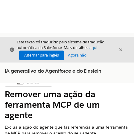
Este texto foi traduzido pelo sistema de tradução
automática da Salesforce. Mais detalhes
aqui
.
Fechar
Fecha
Fechar
Alternar para inglês
Agora não
IA generativa do Agentforce e do Einstein
Índice
Mostrar índice
Remover uma ação da
ferramenta MCP de um
agente
Exclua a ação do agente que faz referência a uma ferramenta
de MCP para remover o acesso do seu agente.