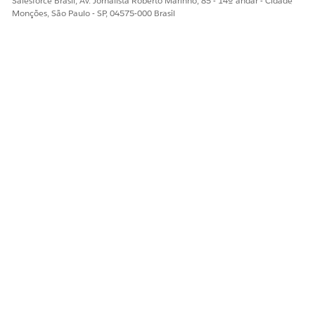
Salesforce Brasil, Av. Jornalista Roberto Marinho, 85 - 14º andar - Cidade
Monções, São Paulo - SP, 04575-000 Brasil
ESTE ARTIGO RESOLVEU SEU PROBLEMA?
Diga-nos para podermos melhorar!
Sim
Não