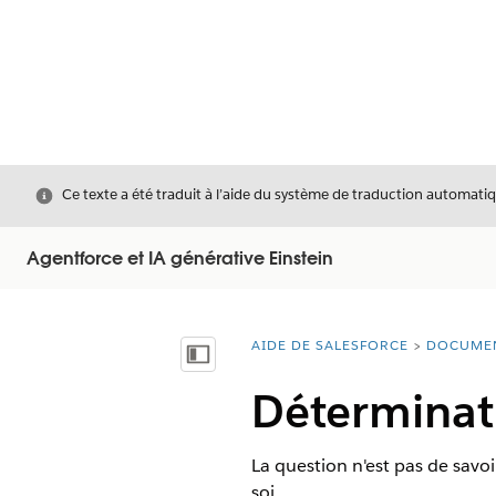
Fermer
Ce texte a été traduit à l’aide du système de traduction automatiq
Agentforce et IA générative Einstein
AIDE DE SALESFORCE
DOCUME
Vous êtes ici :
Afficher la table des matières
Déterminati
La question n'est pas de savo
soi.