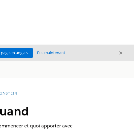
Ferme
a page en anglais
Pas maintenant
Fermer
EINSTEIN
quand
d commencer et quoi apporter avec