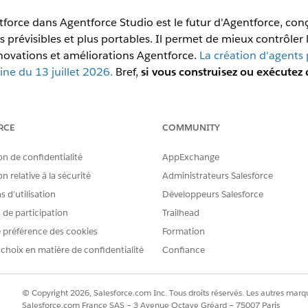
orce dans Agentforce Studio est le futur d'Agentforce, con
s prévisibles et plus portables. Il permet de mieux contrôler l
innovations et améliorations Agentforce.
La création d'agents
ine du 13 juillet 2026.
Bref,
si vous construisez ou exécutez
ur vous.
énérateur ne signifie pas nécessairement la migration de vo
RCE
COMMUNITY
vestissement dans vos agents existants et de vos objectifs m
mmencé à élaborer :
Commencez avec le nouveau générateur. Vous n
on de confidentialité
AppExchange
migration
et de
Planification et conception
de script Agent peut vous
n relative à la sécurité
Administrateurs Salesforce
orer un agent dans le générateur hérité et que vous n'êtes pas en
 d’utilisation
Développeurs Salesforce
tade, vous pouvez choisir de migrer l'agent sur lequel vous avez c
z également le redessiner entièrement lorsque l'expérimentation est
s de participation
Trailhead
production avec un agent élaboré dans le générateur hérité :
La mi
 préférence des cookies
Formation
on, la mise en œuvre et la validation de votre migration avec un min
 choix en matière de confidentialité
Confiance
e.
 ou qui n'est plus utilisé :
Ignorez la mise à niveau. Archivez ou su
d'un remplacement, commencez à neuf dans le nouveau générateur.
© Copyright 2026, Salesforce.com Inc. Tous droits réservés. Les autres marqu
Salesforce.com France SAS – 3 Avenue Octave Gréard – 75007 Paris
e agent existant, attendez-vous à ce qu'il change, pour le me