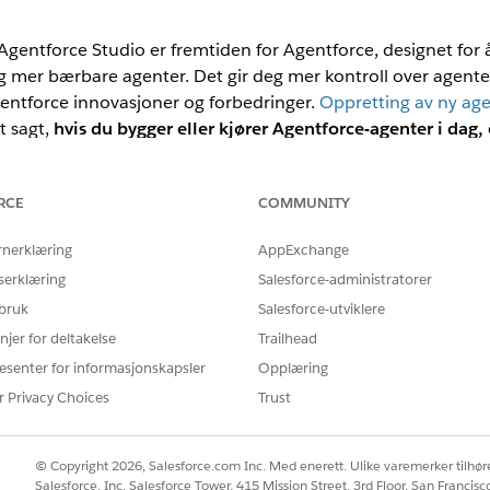
Agentforce Studio er fremtiden for Agentforce, designet for å
og mer bærbare agenter. Det gir deg mer kontroll over agente
gentforce innovasjoner og forbedringer.
Oppretting av ny age
t sagt,
hvis du bygger eller kjører Agentforce-agenter i dag,
yggeren betyr ikke nødvendigvis å overføre eksisterende ag
eksisterende agenter og forretningsmålene dine.
RCE
COMMUNITY
gge ennå:
Kom i gang i den nye byggeren. Du har ikke en agent å ov
rnerklæring
AppExchange
utforming for agentskript
kan fremdeles være nyttig for deg.
n agent i den tidligere byggeren og du ikke er i produksjon ennå:
De
serklæring
Salesforce-administratorer
overføre agenten du har startet arbeidet med, for å opprettholde f
 bruk
Salesforce-utviklere
sperimentering er med lite risiko.
njer for deltakelse
Trailhead
roduksjon med en agent som er bygd i den tidligere byggeren:
Overf
esenter for informasjonskapsler
Opplæring
g, implementering og validering av overføringen med minimalt ant
r Privacy Choices
Trust
datert eller ikke lenger er i bruk:
Hopp over oppgraderingen. Arkiver
erstatning, starter du på nytt i den nye byggeren.
© Copyright 2026, Salesforce.com Inc. Med enerett. Ulike varemerker tilhøre
verføre den eksisterende agenten, forventer du at agenten 
Salesforce, Inc. Salesforce Tower, 415 Mission Street, 3rd Floor, San Francis