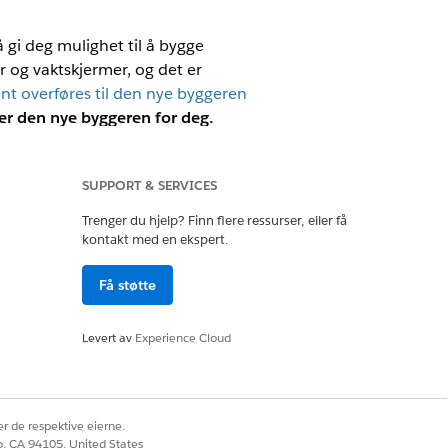
 gi deg mulighet til å bygge
r og vaktskjermer, og det er
nt overføres til den nye byggeren
 er den nye byggeren for deg.
enter. Om en agent skal overføres,
SUPPORT & SERVICES
erføre, men innholdet i
Forberede
Trenger du hjelp? Finn flere ressurser, eller få
kontakt med en ekspert.
tte er et utmerket tidspunkt for å bytte.
remdriften. Eller du kan utforme den på
Få støtte
øring er for deg. Denne veiledningen
all avbrudd, og alle verktøyene som er
Levert av
Experience Cloud
 eller slett agenten i den tidligere
r de respektive eierne.
endres – til det bedre. Den nye
co, CA 94105, United States