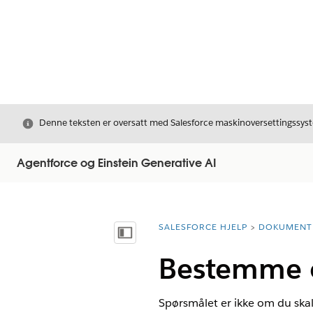
Avslutt
Denne teksten er oversatt med Salesforce maskinoversettingssyste
Agentforce og Einstein Generative AI
SALESFORCE HJELP
DOKUMENT
Du er her:
Vis innholdsfortegnelse
Bestemme o
Spørsmålet er ikke om du skal