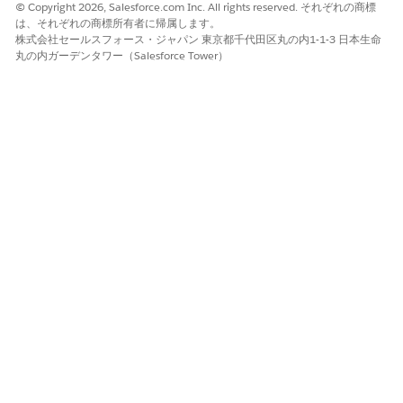
ンが異なるため、エージェントをエンドツーエンドでテス
© Copyright 2026, Salesforce.com Inc. All rights reserved. それぞれの商標
トすることが重要です。
は、それぞれの商標所有者に帰属します。
株式会社セールスフォース・ジャパン 東京都千代田区丸の内1-1-3 日本生命
丸の内ガーデンタワー（Salesforce Tower）
エージェントスクリプトを使用してエージェントを強化し、改
善します。
新しいビルダーでベースラインエージェントが安定したら、エ
ージェントの信頼性とパフォーマンスを改善するための変更を
開始できます。この時点で、エージェントスクリプトの機能を
利用して、従来のビルダーでうまく機能しなかった問題を修正
し、戦略的に決定論を導入して予測可能性と一貫性を追加でき
ます。
エージェントを展開します。
エージェントの移行中のある時点で、エージェントウィッシュ
リストのサイレンが鳴り、エージェントの機能を新しいサブエ
ージェント、使用事例、インテグレーションに拡張することを
検討できます。早く拡張したいという衝動に抗う。新機能を導
入する前に、エージェントの移行に集中します。特にエージェ
ントが新しいビルダーで安定するまでに一度に行う作業を多す
ぎると、エージェントのアーキテクチャが汚れ、問題を追跡、
分離、トラブルシューティングするのが困難になるリスクがあ
ります。