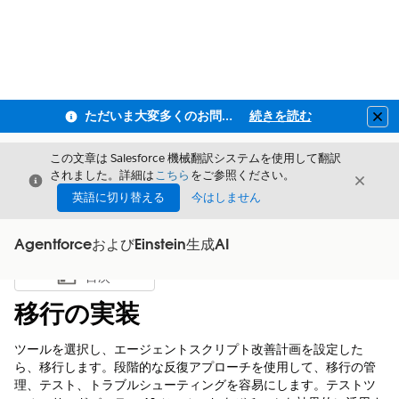
ただいま大変多くのお問い合わせをいただいており、ご連絡までにお時間を頂戴しております
続きを読む
Clo
この文章は Salesforce 機械翻訳システムを使用して翻訳
されました。詳細は
こちら
をご参照ください。
閉じる
閉じ
閉じる
英語に切り替える
今はしません
AgentforceおよびEinstein生成AI
目次
目次を表示
移行の実装
ツールを選択し、エージェントスクリプト改善計画を設定した
ら、移行します。段階的な反復アプローチを使用して、移行の管
理、テスト、トラブルシューティングを容易にします。テストツ