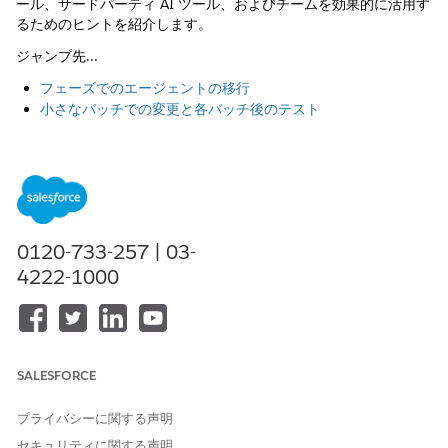
ール、サードパーティ AI ツール、およびチームを効果的に活用す
るためのヒントを紹介します。
ジャンプ先...
フェーズでのエージェントの移行
小さなバッチでの変更と各バッチ後のテスト
テストのヒント
サードパーティ AI ツールを使用する場合のヒント
チームでの作業のヒント
フェーズでのエージェントの移行
0120-733-257 | 03-
移行を段階的に進めて、後で安定させてトラブルシューティング
しやすくします。
4222-1000
エージェントをそのまま移行します。
すべてのサブエージェント、手順、およびアクションのベース
ライン移行から開始します。新しいビルダーで従来のエージェ
ント設計を立ち上げ、エンドツーエンドで機能することを確認
SALESFORCE
します。
回帰を特定して修正します。
プライバシーに関する声明
回帰を特定するには、エージェントのエージェントスクリプト
セキュリティに関する声明