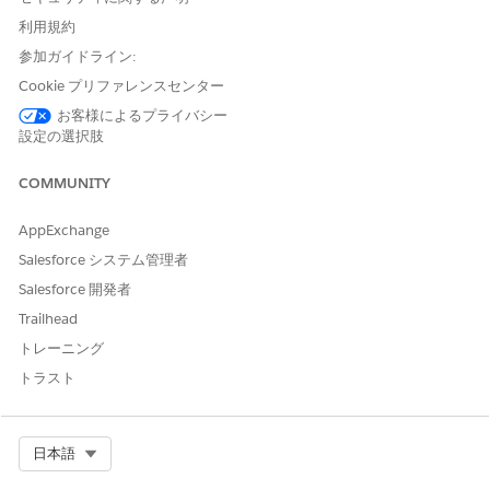
構文を確認し、ビルダーでエラーがないかどうかを確認しま
利用規約
す。次に、以前に実行したのと同じ手動テストと一括テストを
実行して、エージェントの移行前のベースラインを確立しま
参加ガイドライン:
す。
Cookie プリファレンスセンター
従来のビルダーのエージェントで機能していて、新しいビ
お客様によるプライバシー
ルダーでは機能していないものは、すべて後退です。
設定の選択肢
それ以外は改善または強化です。
COMMUNITY
他の変更を行う前に不具合を修正し、問題を切り分けてトラブ
ルシューティングできるようにします。ベースラインの移行後
AppExchange
に何らかの問題が発生した場合、それは移行の結果であり、変
更の結果ではありません。
Salesforce システム管理者
Salesforce 開発者
Trailhead
トレーニング
トラスト
Agentforce を使用してエージェントをアップグレー
ヒント
ドすると、検証エラーなどの問題が発生しにくくなりま
す。ただし、推論が変更されると、エージェントのパフォ
ーマンスに影響する可能性があります。従来のビルダーと
Select Org
日本語
新しいビルダーではデータモデルと基盤となる推論エンジ