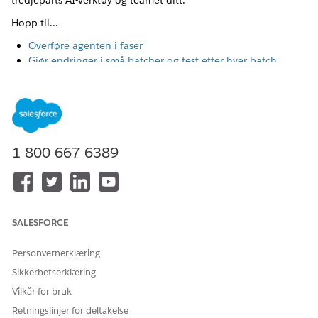
tredjeparts AI-verktøy og teamet ditt.
Hopp til...
Overføre agenten i faser
Gjør endringer i små batcher og test etter hver batch
Tips for testing
Tips for arbeid med AI-verktøy fra tredjepart
Tips for å jobbe i team
Overføre agenten i faser
1-800-667-6389
Tilnærm overføringen i faser slik at det blir enklere å
stabilisere og feilsøke senere.
Oppfør agenten slik den er.
Start med en standardoverføring av alle underagenter,
SALESFORCE
instruksjoner og handlinger. Sett opp den tidligere
agentutformingen i den nye byggeren, og kontroller at
Personvernerklæring
den fungerer fra ende til ende.
Sikkerhetserklæring
Identifiser og rett eventuelle regresjoner.
Vilkår for bruk
For å identifisere regresjoner kontrollerer du agentens
AgentScript-syntaks og ser etter eventuelle feil i byggeren.
Retningslinjer for deltakelse