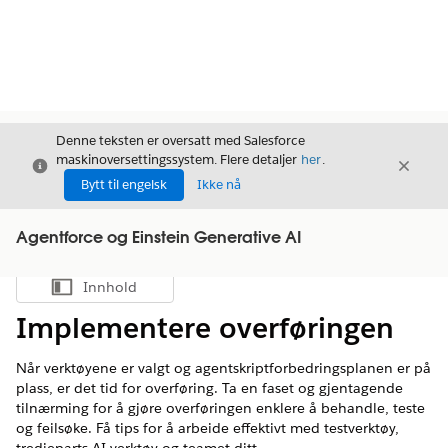
Denne teksten er oversatt med Salesforce
maskinoversettingssystem. Flere detaljer
her
.
Avslutt
Avslut
Avslutt
Bytt til engelsk
Ikke nå
Agentforce og Einstein Generative AI
Innhold
Vis innholdsfortegnelse
Implementere overføringen
Når verktøyene er valgt og agentskriptforbedringsplanen er på
plass, er det tid for overføring. Ta en faset og gjentagende
tilnærming for å gjøre overføringen enklere å behandle, teste
og feilsøke. Få tips for å arbeide effektivt med testverktøy,