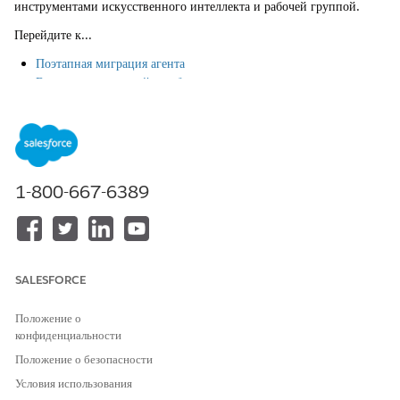
инструментами искусственного интеллекта и рабочей группой.
Перейдите к...
Поэтапная миграция агента
Внесение изменений в небольшие пакеты и тестирование после
каждого пакета
Советы по тестированию
Советы по работе со сторонними инструментами
искусственного интеллекта
Рекомендации по работе в рабочих группах
1-800-667-6389
Миграция агента поэтапно
Подходите к миграции поэтапно, чтобы потом было легче
стабилизировать и устранить неполадки.
SALESFORCE
Миграция агента без изменений.
Начните с базовой миграции всех субагентов, инструкций и
Положение о
действий. Встаньте на устаревший дизайн агента в новом
конфиденциальности
конструкторе и проверьте его работоспособность.
Положение о безопасности
Определите и исправьте все регрессии.
Условия использования
Чтобы определить регрессии, проверьте синтаксис сценария