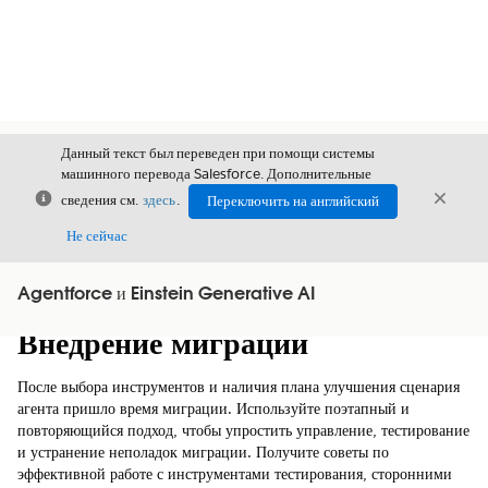
Данный текст был переведен при помощи системы
машинного перевода Salesforce. Дополнительные
Закрыть
Закры
сведения см.
здесь
.
Переключить на английский
Закрыт
Не сейчас
Agentforce и Einstein Generative AI
Содержание
Показать содержание
Внедрение миграции
После выбора инструментов и наличия плана улучшения сценария
агента пришло время миграции. Используйте поэтапный и
повторяющийся подход, чтобы упростить управление, тестирование
и устранение неполадок миграции. Получите советы по
эффективной работе с инструментами тестирования, сторонними