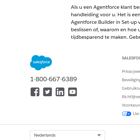
Als u een Agentforce klant be
handleiding voor u. Het is e
Agentforce Builder in Set-up 
beslissen of, waarom en hoe u
tijdbesparend te maken. Geb
betrouwbare agent te worden 
is.
SALESFO
VEREISTE EDITIONS
Privacyve
1-800-667-6389
Beschikbaar in: Lightning Exper
Beveiligin
Gebruiks
Beschikbaar in:
Enterprise
,
Perf
Richtlijn
Bepalen of en wanneer word
Voorkeur
De vraag is niet of u moet o
Uw 
meenemen.
Migreren voorbereiden
Voordat u begint, maakt u zi
Select Org
Nederlands
werkt en verkent u migratieto