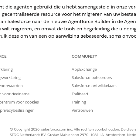
nt die agenten gebruikt die u hebt samengesteld in onze ver
en gecentraliseerde resource voor het migreren van uw best
van Salesforce naar de nieuwe Agentforce Builder in de Agen
 wilt migreren, en omvat de tools en begeleiding die u nod
ruik deze om van een op aanwijzing gebaseerde, soms onvo
die redeneert wanneer het moet en gewoon dingen voor elka
RCE
COMMUNITY
rklaring
AppExchange
ience
gsverklaring
Salesforce-beheerders
voorwaarden
Salesforce-ontwikkelaars
ormance
,
Unlimited
en
Developer
Edition.
Vereiste uitbreidingslice
en voor deelname
Trailhead
t gemigreerd
centrum voor cookies
Training
verstappen naar de nieuwe Agentforce Builder. Het is wanneer u aa
privacybeslissingen
Vertrouwen
ch vertrouwd met de nieuwe Agentforce Builder en Agent Script, le
© Copyright 2026, salesforce.com inc. Alle rechten voorbehouden. De dive
ols om de aanpak te kiezen die het beste voor u werkt.
SFDC Netherlands BV, Gustav Mahlerlaan 2970, 1081 LA, Amsterdam, Nede