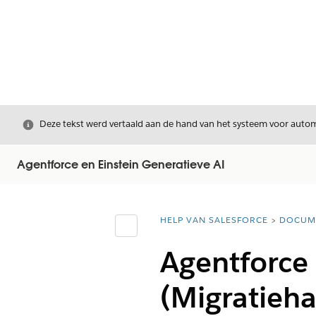
Sluiten
Deze tekst werd vertaald aan de hand van het systeem voor automa
Agentforce en Einstein Generatieve AI
HELP VAN SALESFORCE
DOCUM
U bent hier:
Inhoudsopgave weergeven
Agentforce
(Migratieha