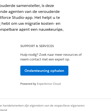
ouderde samensteller, is deze
aande agenten van de verouderde
tforce Studio-app. Het helpt u te
ig hebt om uw migratie kosten- en
orspelbare agent een nauwkeurige,
ar krijgt wanneer het niet nodig
SUPPORT & SERVICES
Hulp nodig? Zoek naar meer resources of
neem contact met een expert op.
Ondersteuning ophalen
nties variëren per type agent.
Powered by
Experience Cloud
n de slag moet en wat u moet
ert u hoe de bijgewerkte redeneerengine
rse handelsmerken zijn eigendom van de respectieve eigenaren.
rland