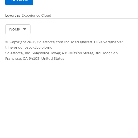
Implementere overføringen
Når verktøyene er valgt og agentskriptforbedringsplanen
Levert av
Experience Cloud
er på plass, er det tid for overføring. Ta en faset og
gjentagende tilnærming for å gjøre overføringen enklere å
Select Org
Norsk
behandle, teste og feilsøke. Få tips for å arbeide effektivt
med testverktøy, tredjeparts AI-verktøy og teamet ditt.
© Copyright 2026, Salesforce.com Inc. Med enerett. Ulike varemerker
tilhører de respektive eierne.
Salesforce, Inc. Salesforce Tower, 415 Mission Street, 3rd Floor, San
Francisco, CA 94105, United States
HJALP DENNE ARTIKKELEN MED Å LØSE PROBLEMET DITT?
La oss få vite det slik at vi kan forbedre!
Ja
Nei