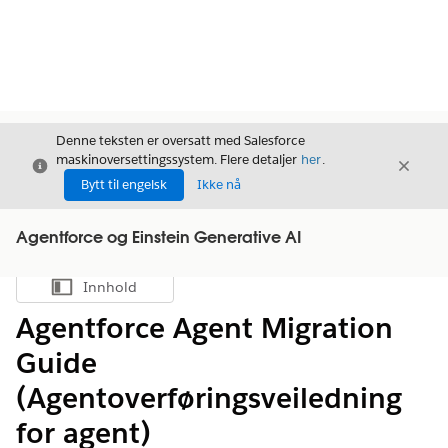
Denne teksten er oversatt med Salesforce
maskinoversettingssystem. Flere detaljer
her
.
Avslutt
Avslut
Avslutt
Bytt til engelsk
Ikke nå
Agentforce og Einstein Generative AI
Innhold
Vis innholdsfortegnelse
Agentforce Agent Migration
Guide
(Agentoverføringsveiledning
for agent)