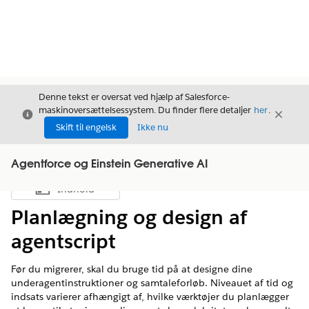
Denne tekst er oversat ved hjælp af Salesforce-
maskinoversættelsessystem. Du finder flere detaljer
her
.
Luk
Luk
Luk
Skift til engelsk
Ikke nu
Agentforce og Einstein Generative AI
Indhold
Vis indholdsfortegnelse
Planlægning og design af
agentscript
Før du migrerer, skal du bruge tid på at designe dine
underagentinstruktioner og samtaleforløb. Niveauet af tid og
indsats varierer afhængigt af, hvilke værktøjer du planlægger