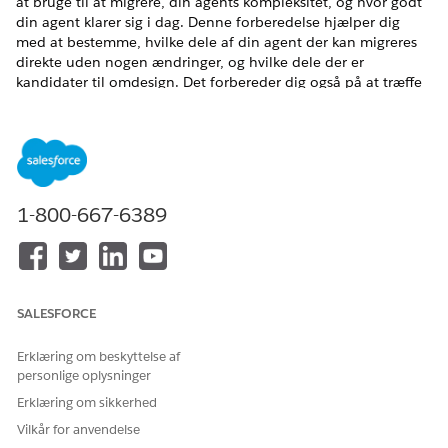
at bruge til at migrere, din agents kompleksitet, og hvor godt
din agent klarer sig i dag. Denne forberedelse hjælper dig
med at bestemme, hvilke dele af din agent der kan migreres
direkte uden nogen ændringer, og hvilke dele der er
kandidater til omdesign. Det forbereder dig også på at træffe
bevidste beslutninger om, hvor du skal introducere
deterministisme i din nye agent, så du kan forbedre din agent
strategisk i stedet for genaktivt.
1-800-667-6389
Din migreringssti og det forventede niveau af indsats
TIP
afhænger af kompleksiteten af din eksisterende agent.
Overvej, hvor mange underagenter din agent indeholder,
SALESFORCE
kompleksiteten af dine naturlige sproginstruktioner samt
antallet og typerne af handlinger. For enkle agenter (f.eks.
Erklæring om beskyttelse af
en eller to underagenter, hovedsageligt
personlige oplysninger
dataudtrækningshandlinger, ukomplicerede samtaleforløb)
kan migrering være relativt ligetil med minimal omdesign
Erklæring om sikkerhed
påkrævet. Mere komplekse agenter (6 eller flere
Vilkår for anvendelse
underagenter, mange handlinger med kompleks adfærd,