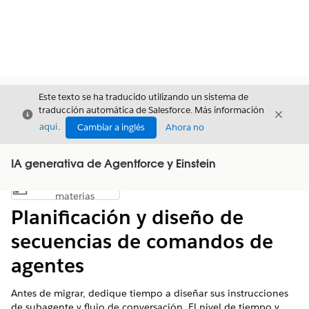
Este texto se ha traducido utilizando un sistema de
traducción automática de Salesforce. Más información
Cerrar
Cerrar
Cerrar
aquí
.
Cambiar a inglés
Ahora no
IA generativa de Agentforce y Einstein
Índice de
Mostrar índice de materias
materias
Planificación y diseño de
secuencias de comandos de
agentes
Antes de migrar, dedique tiempo a diseñar sus instrucciones
de subagente y flujo de conversación. El nivel de tiempo y