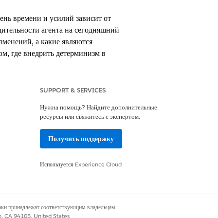
ень времени и усилий зависит от
дительности агента на сегодняшний
зменений, а какие являются
м, где внедрить детерминизм в
SUPPORT & SERVICES
Определите количество подагентов,
 действий. Для простых агентов
Нужна помощь? Найдите дополнительные
говые потоки) миграция может быть
ресурсы или свяжитесь с экспертом.
багентов, много действий со сложным
тегического планирования и времени для
Получить поддержку
ария.
Используется
Experience Cloud
наки принадлежат соответствующим владельцам.
co, CA 94105, United States