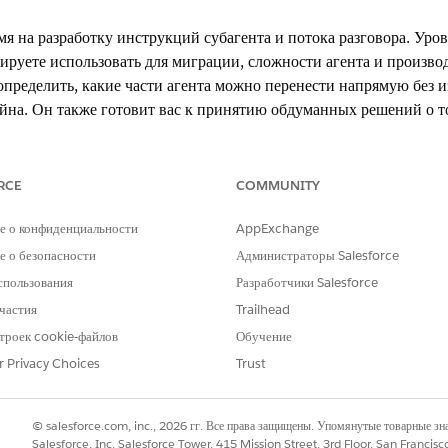
я на разработку инструкций субагента и потока разговора. Уров
ируете использовать для миграции, сложности агента и произво
определить, какие части агента можно перенести напрямую без и
йна. Он также готовит вас к принятию обдуманных решений о то
агента стратегически, а не реактивно.
RCE
COMMUNITY
и и ожидаемый уровень усилий зависят от сложности текущего агента. 
сложность инструкций на естественном языке, а также количество и типы
е о конфиденциальности
AppExchange
 субагента, в основном действия по извлечению данных, простые диало
с минимальным изменением дизайна. Более сложные агенты (6 и более су
 о безопасности
Администраторы Salesforce
ршрутизацией разговора или другой бизнес-логикой) требуют более стра
спользования
Разработчики Salesforce
ия. Но они также видят наибольшие улучшения возможностей агента сцен
частия
Trailhead
троек cookie-файлов
Обучение
r Privacy Choices
Trust
 реорганизации и планирование усовершенствований
© salesforce.com, inc., 2026 гг. Все права защищены. Упомянутые товарные з
Salesforce, Inc. Salesforce Tower, 415 Mission Street, 3rd Floor, San Francis
 аргументацией LLM