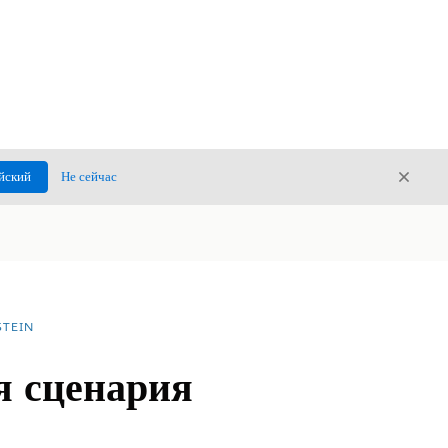
Закры
йский
Не сейчас
Закрыт
TEIN
я сценария