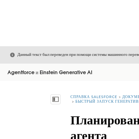
Закрыть
Данный текст был переведен при помощи системы машинного перево
Agentforce и Einstein Generative AI
СПРАВКА SALESFORCE
ДОКУМ
Вы находитесь здесь:
Показать содержание
БЫСТРЫЙ ЗАПУСК ГЕНЕРАТИВ
Планирован
агента