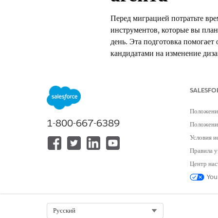
Перед миграцией потратьте врем
инструментов, которые вы план
день. Эта подготовка помогает 
кандидатами на изменение диза
нового агента, чтобы улучшить 
SALESFO
Ваш путь миграци
СОВЕТ
содержащихся в агенте, 
Положени
(например, один или два
1-800-667-6389
относительно простой, 
Положение
поведением, сложной ма
Условия и
настройки и тестирован
Правила у
Центр нас
Перейдите к...
You
Знакомство с текущим агентом
Идентификация кандидатов для
Изучение примеров и ресурсов
Select Org
Русский
Баланс между детерминизмом и