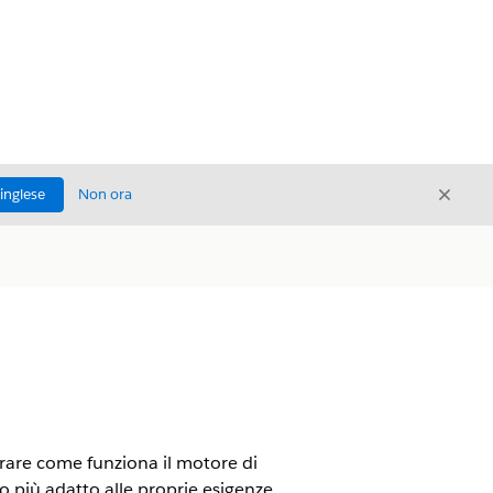
Chiud
'inglese
Non ora
Chiudi
parare come funziona il motore di
 più adatto alle proprie esigenze.