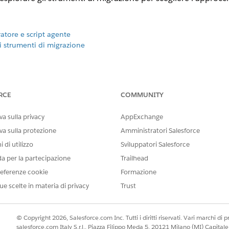
atore e script agente
i strumenti di migrazione
atore e script agente
rogettato per la creazione di agenti pronti per l'uso aziendale
RCE
COMMUNITY
à resa possibile dagli LLM.
a sulla privacy
AppExchange
NUOVO GENERATORE
VECC
va sulla protezione
Amministratori Salesforce
novazioni di
Le nuove funzioni Agentforce, inclusi i
Non s
 di utilizzo
Sviluppatori Salesforce
miglioramenti di Agentforce Voice, sono
migli
da per la partecipazione
Trailhead
previste solo per il nuovo generatore.
è pre
parti
eferenze cookie
Formazione
ue scelte in materia di privacy
Trust
 potenti, più
Con il motore di ragionamento Atlas
Limit
namento
aggiornato e lo script agente è possibile
lingu
combinare la logica deterministica con il
linguaggio naturale, in modo da mappare
© Copyright 2026, Salesforce.com Inc. Tutti i diritti riservati. Vari marchi di pro
in modo più affidabile i processi aziendali
salesforce.com Italy S.r.l., Piazza Filippo Meda 5, 20121 Milano (MI) Capit