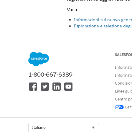
Vai a...
Informazioni sul nuovo gener
Esplorazione e selezione degl
Informazioni sul nuovo gener
Il nuovo Agentforce Builder è p
SALESFO
propria azienda e la flessibilit
Informativ
PUNTO CHIAVE
1-800-667-6389
Informati
Sfruttare i miglioramenti e le in
Condizioni
Agentforce.
Linee gui
Centro pr
Le t
Creare agenti più affidabili, più
precisi e più veloci con il
ragio
ibrido
.
Select Org
Italiano