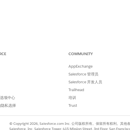
lder 专为构建企业就绪的客服人员而设计，具有业务所需的可靠性和 LL
RCE
COMMUNITY
新建生成器
旧生
AppExchange
新的 Agentforce 功能（包括 Agentforce 语音
未计划
Salesforce 管理员
增强）仅计划用于新的生成器。
月开
Salesforce 开发人员
大、准确和快
通过升级的 Atlas 推理引擎和客服人员脚本，您
仅限
Trailhead
可以将确定性逻辑与自然语言相结合，以便更加
限。
可靠地将业务流程映射到客服人员。
 首选项中心
培训
的隐私选择
Trust
在客服人员预览中，查看客服人员每条消息的推
支持
理摘要。深入了解详细的跟踪和调试，帮助您做
行有
出明智的精确修复。
© Copyright 2026, Salesforce.com Inc. 公司版权所有。保留所
Salesforce, Inc. Salesforce Tower, 415 Mission Street, 3rd Floor, San Francis
 AI 帮助，以您
使用自然语言和便捷的快捷方式
在画布视图中
构
仅限于