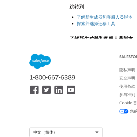
跳转到...
了解新生成器和客服人员脚本
探索并选择迁移工具
了解新生成器和客服人员脚本
新的 Agentforce Bui
SALESFO
关键点
隐私声明
利用 Agentforce 改进和创新。
1-800-667-6389
安全声明
使用条款
通过
混合推理
，构建更加可靠、强
参与准则
速的客服人员。
Cookie
您
获取更丰富的测试和调试。
Select Org
中文（简体）
借助 Salesforce 或第三方工具的