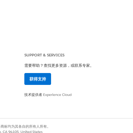
M 提供的灵活性。
SUPPORT & SERVICES
成器
需要帮助？查找更多资源，或联系专家。
新功能或增强功能。计划从 2026 年 7
始为新生成器创建新客服人员。
获得支持
于使用自然语言提示进行推理，防护措施有
技术提供者
Experience Cloud
客服人员对话的预览，但仅在计划画布上进
限的诊断。
有权利。其他各商标均为其各自的所有人所有。
co, CA 94105, United States
 UI 体验。没有内置的 AI 帮助。