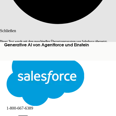
Suche
Schließen
Dieser Text wurde mit dem maschinellen Übersetzungssystem von Salesforce übersetzt.
Generative AI von Agentforce und Einstein
Zu Englisch wechseln
Nicht jetzt
Weitere Details finden Sie
hier
.
Schließen
Schließen
1-800-667-6389