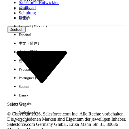
Select Org
Deutsch
Salesforce-Entwickler
Trailhead
Italiano
Erfahrung
Schulung
日本語
Trust
Español (México)
Deutsch
Español
Alle löschen
Fertig
中文（简体）
中文（繁體）
한국어
Русский
Português (Brasil)
Suomi
Dansk
Select Org
Svenska
Nederlands
© Copyright 2026, Salesforce.com Inc. Alle Rechte vorbehalten.
Die verschiedenen Marken sind Eigentum der jeweiligen Inhaber.
Norsk
Salesforce.com Germany GmbH, Erika-Mann-Str. 31, 80636
Keine Ergebnisse