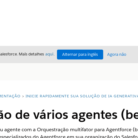
Salesforce. Mais detalhes
aqui
.
Alternar para inglês
Agora não
ENTAÇÃO
INICIE RAPIDAMENTE SUA SOLUÇÃO DE IA GENERATIV
o de vários agentes (b
u agente com a Orquestração multifator para Agentforce (b
especializados do Agentforce em sua organização do Salesfo