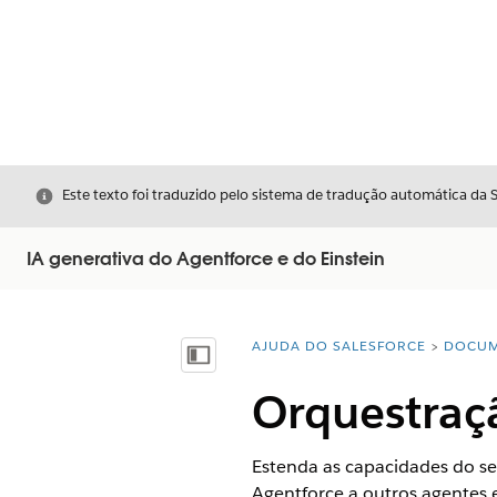
Fechar
Este texto foi traduzido pelo sistema de tradução automática da 
IA generativa do Agentforce e do Einstein
AJUDA DO SALESFORCE
DOCUM
Você está aqui:
Mostrar índice
Orquestraçã
Estenda as capacidades do se
Agentforce a outros agentes 