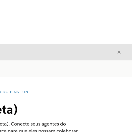
Fecha
Fechar
A DO EINSTEIN
eta)
eta). Conecte seus agentes do
rce para que eles possam colaborar