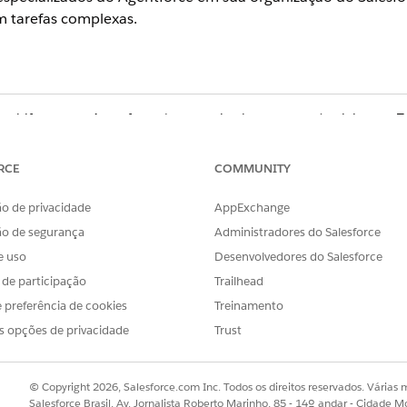
m tarefas complexas.
ultifator para Agentforce é um serviço beta que está sujeito aos 
cordo piloto unificado escrito se executado pelo Cliente. O uso dess
RCE
COMMUNITY
o de privacidade
AppExchange
ience
ão de segurança
Administradores do Salesforce
se
,
Performance
,
Unlimited
e
Developer
.
As licenças complementar
e uso
Desenvolvedores do Salesforce
s de participação
Trailhead
 preferência de cookies
Treinamento
l de 2026, os tópicos do agente agora são chamados de subagentes.
s opções de privacidade
Trust
o, você pode ver uma combinação dos termos novos e anteriores 
© Copyright 2026, Salesforce.com Inc. Todos os direitos reservados. Várias m
Salesforce Brasil, Av. Jornalista Roberto Marinho, 85 - 14º andar - Cidade M