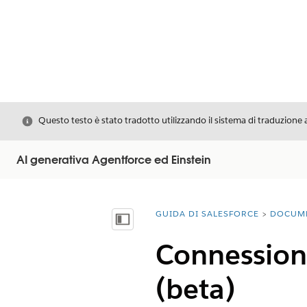
Chiudi
Questo testo è stato tradotto utilizzando il sistema di traduzione 
AI generativa Agentforce ed Einstein
GUIDA DI SALESFORCE
DOCUM
Ti trovi qui:
Mostra sommario
Connession
(beta)