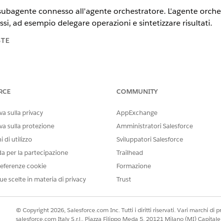
bagente connesso all'agente orchestratore. L'agente orchest
ssi, ad esempio delegare operazioni e sintetizzare risultati.
STE
multiagente per Agentforce è un servizio beta soggetto alle condizio
ccordo pilota unificato scritto, se eseguito dal cliente. L'utilizzo di
RCE
COMMUNITY
a sulla privacy
AppExchange
va sulla protezione
Amministratori Salesforce
tning Experience
 di utilizzo
Sviluppatori Salesforce
n
,
Performance Edition
,
Unlimited Edition
e
Developer Edition
.
Le 
da per la partecipazione
Trailhead
eferenze cookie
Formazione
SSARIE
ue scelte in materia di privacy
Trust
nnesso a un agente orchestratore
Gestisci agenti AI E le
autoriz
© Copyright 2026, Salesforce.com Inc. Tutti i diritti riservati. Vari marchi di pro
salesforce.com Italy S.r.l., Piazza Filippo Meda 5, 20121 Milano (MI) Capit