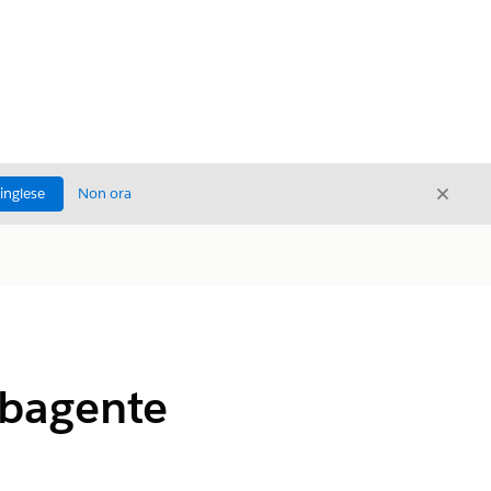
Chiud
'inglese
Non ora
Chiudi
ubagente