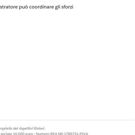
ratore può coordinare gli sforzi
ni dei servizi beta negli
accordi -
 questo servizio beta è a discrezione
licenze aggiuntive richieste variano a
zazioni richieste per
il tipo di agente
prietà dei rispettivi titolari.
ale sociale 10.000 euro - Numero REA MI-1785731 P.IVA