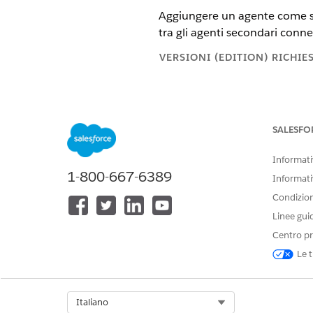
Aggiungere un agente come su
tra gli agenti secondari conne
VERSIONI (EDITION) RICHIE
L'orchestrazione 
NOTA
Salesforce.com
o a un a
SALESFO
esclusiva del Cliente.
Informativ
1-800-667-6389
Informati
Disponibile nelle versioni: Ligh
Condizioni
Disponibile in:
Enterprise Editio
Linee gui
seconda del tipo di agente.
Centro pr
AUTORIZZAZIONI UTENTE NECE
Le t
Per aggiungere un subagente co
Select Org
Italiano