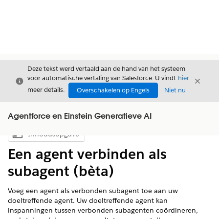
Deze tekst werd vertaald aan de hand van het systeem
voor automatische vertaling van Salesforce. U vindt
hier
Sluiten
Sluite
Sluiten
meer details.
Overschakelen op Engels
Niet nu
Agentforce en Einstein Generatieve AI
Inhoudsopgave
Inhoudsopgave weergeven
Een agent verbinden als
subagent (bèta)
Voeg een agent als verbonden subagent toe aan uw
doeltreffende agent. Uw doeltreffende agent kan
inspanningen tussen verbonden subagenten coördineren,